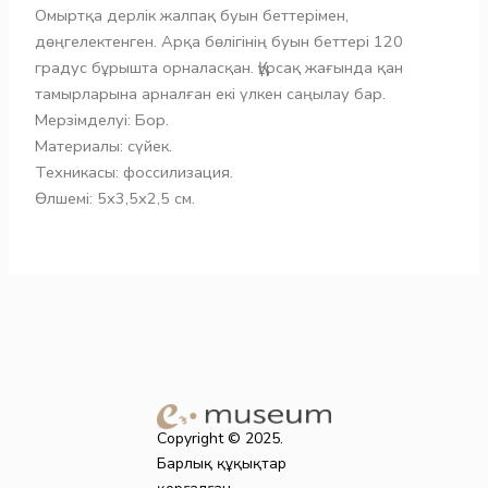
Омыртқа дерлік жалпақ буын беттерімен,
дөңгелектенген. Арқа бөлігінің буын беттері 120
градус бұрышта орналасқан. Құрсақ жағында қан
тамырларына арналған екі үлкен саңылау бар.
Мерзімделуі: Бор.
Материалы: сүйек.
Техникасы: фоссилизация.
Өлшемі: 5х3,5х2,5 см.
Copyright © 2025.
Барлық құқықтар