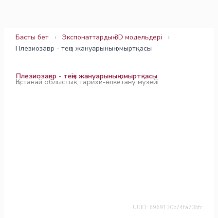
Skip
to
content
Басты бет
›
Экспонаттардың 3D модельдері
›
Плезиозавр - теңіз жануарының омыртқасы
Плезиозавр - теңіз жануарының омыртқасы
Қостанай облыстық тарихи-өлкетану музейі
UUID: 6969130b74fa73bfc