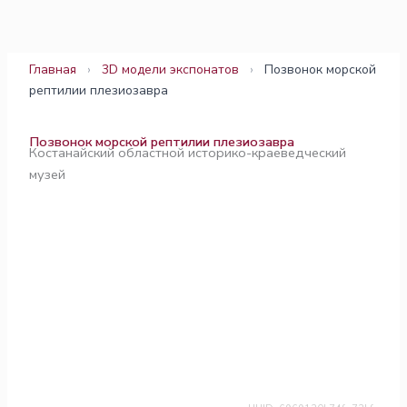
Перейти
к
содержимому
Главная
›
3D модели экспонатов
›
Позвонок морской
рептилии плезиозавра
Позвонок морской рептилии плезиозавра
Костанайский областной историко-краеведческий
музей