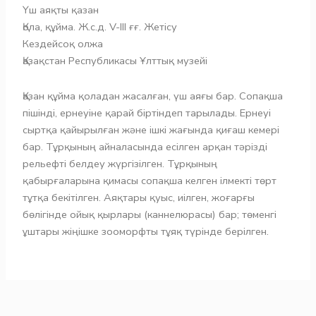
Үш аяқты қазан
Қола, құйма. Ж.с.д. V-III ғғ. Жетісу
Кездейсоқ олжа
Қазақстан Республикасы Ұлттық музейі
Қазан құйма қоладан жасалған, үш аяғы бар. Сопақша
пішінді, ернеуіне қарай біртіндеп тарылады. Ернеуі
сыртқа қайырылған және ішкі жағында қиғаш кемері
бар. Тұрқының айналасында есілген арқан тәрізді
рельефті белдеу жүргізілген. Тұрқының
қабырғаларына қимасы сопақша келген ілмекті төрт
тұтқа бекітілген. Аяқтары қуыс, иілген, жоғарғы
бөлігінде ойық қырлары (каннелюрасы) бар; төменгі
ұштары жіңішке зооморфты тұяқ түрінде берілген.