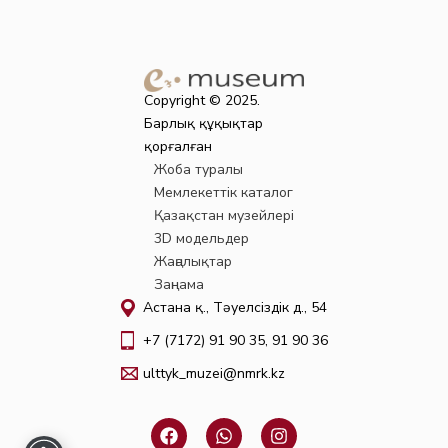
Copyright © 2025.
Барлық құқықтар
қорғалған
Жоба туралы
Мемлекеттік каталог
Қазақстан музейлері
3D модельдер
Жаңалықтар
Заңнама
Астана қ., Тәуелсіздік д., 54
+7 (7172) 91 90 35, 91 90 36
ulttyk_muzei@nmrk.kz
F
W
I
a
h
n