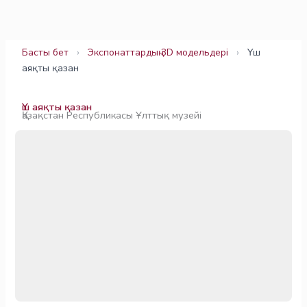
Skip
to
content
Басты бет
›
Экспонаттардың 3D модельдері
›
Үш
аяқты қазан
Үш аяқты қазан
Қазақстан Республикасы Ұлттық музейі