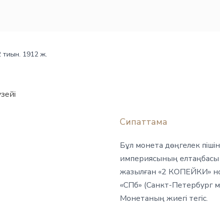
 тиын. 1912 ж.
зейі
Сипаттама
Бұл монета дөңгелек пішін
империясының елтаңбасы б
жазылған «2 КОПЕЙКИ» но
«СПб» (Санкт-Петербург м
Монетаның жиегі тегіс.