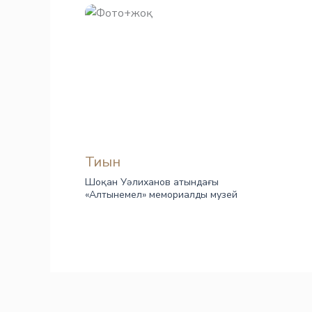
Тиын
Шоқан Уәлиханов атындағы
«Алтынемел» мемориалды музей