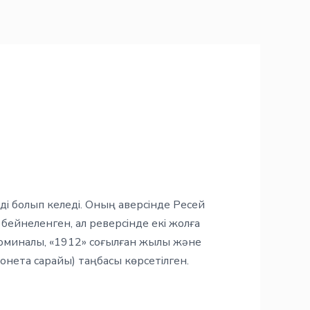
ді болып келеді. Оның аверсінде Ресей
ейнеленген, ал реверсінде екі жолға
миналы, «1912» соғылған жылы және
онета сарайы) таңбасы көрсетілген.