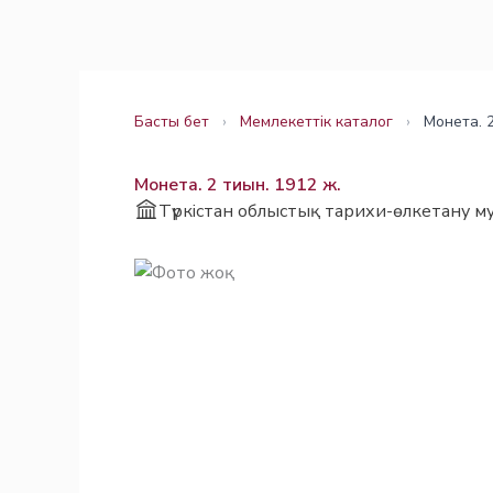
Skip
Заңнама
Заңнама
to
content
Басты бет
›
Мемлекеттік каталог
›
Монета. 2
Монета. 2 тиын. 1912 ж.
Түркістан облыстық тарихи-өлкетану му