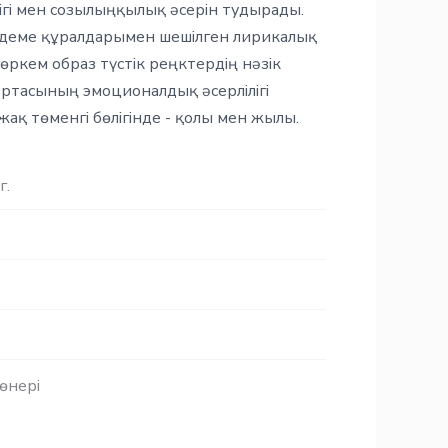
ңдігі мен созылыңқылық әсерін тудырады.
деме құралдарымен шешілген лирикалық
өркем образ түстік реңктердің нәзік
ртасының эмоционалдық әсерлілігі
ақ төменгі бөлігінде - қолы мен жылы.
г.
өнері