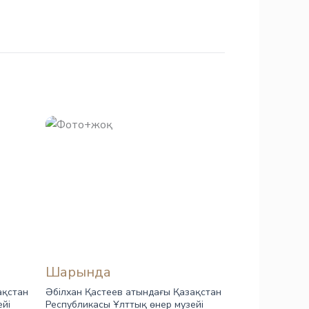
Шарында
ақстан
Әбілхан Қастеев атындағы Қазақстан
ейі
Республикасы Ұлттық өнер музейі