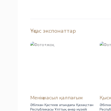
Ұқсас экспонаттар
Менің жасыл қалпағым
Қыс
Әбілхан Қастеев атындағы Қазақстан
Әбілха
Республикасы Ұлттық өнер музейі
Респуб