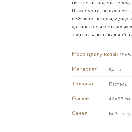
негізделіп, кеңістік тере
Шығарма тоналдық кескін
пейзажға жатады, мұнда к
қатынастары мен жарық о
арқылы қалыптасады. Сол ж
Мерзімделу кезеңі:
1965 
Материал:
Қағаз
Техника:
Пастель
Өлшемі:
46×65 см
Санат:
Бейнелеу 