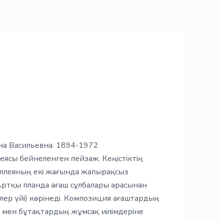
на Васильевна. 1894-1972
ллеясы бейнеленген пейзаж. Кеңістіктің
аллеяның екі жағында жапырақсыз
 Артқы планда ағаш сұлбалары арасынан
лер үйі) көрінеді. Композиция ағаштардың
 мен бұтақтардың жұмсақ иілімдеріне