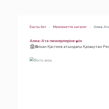
Skip
Заңнама
Заңнама
to
content
Басты бет
›
Мемлекеттік каталог
›
Алма-Ата
Алма-Ата пионерлеріне үшін
Әбілхан Қастеев атындағы Қазақстан Ре