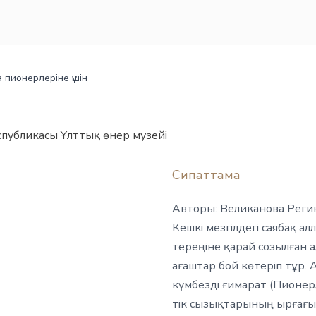
 пионерлеріне үшін
спубликасы Ұлттық өнер музейі
Сипаттама
Авторы: Великанова Реги
Кешкі мезгілдегі саябақ а
тереңіне қарай созылған 
ағаштар бой көтеріп тұр.
күмбезді ғимарат (Пионер
тік сызықтарының ырғағы