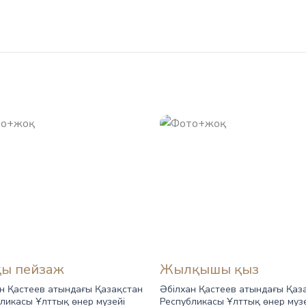
қы пейзаж
Жылқышы қыз
н Қастеев атындағы Қазақстан
Әбілхан Қастеев атындағы Қаз
ликасы Ұлттық өнер музейі
Республикасы Ұлттық өнер муз