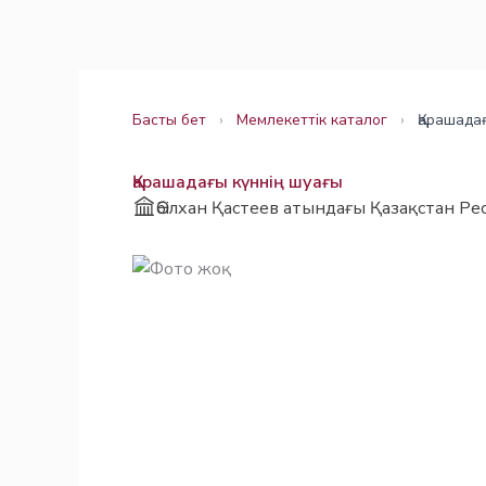
Skip
Заңнама
Заңнама
to
content
Басты бет
›
Мемлекеттік каталог
›
Қарашада
Қарашадағы күннің шуағы
Әбілхан Қастеев атындағы Қазақстан Ре