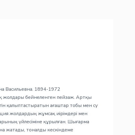
на Васильевна. 1894-1972
ақ жолдары бейнеленген пейзаж. Артқы
ігін қалыптастыратын ағаштар тобы мен су
иция жолдардың жұмсақ иірімдері мен
ттарының үйлесіміне құрылған. Шығарма
а жатады, тоналды кескіндеме