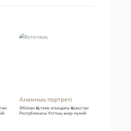
Анамның портреті
стан
Әбілхан Қастеев атындағы Қазақстан
ейі
Республикасы Ұлттық өнер музейі