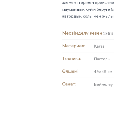
элементтерімен ерекшелен
маусымдық күйін беруге ба
автордың қолы мен жылы 
Мерзімделу кезеңі:
1968 
Материал:
Қағаз
Техника:
Пастель
Өлшемі:
49×49 см
Санат:
Бейнелеу 