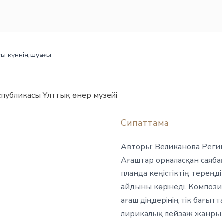
ғы күннің шуағы
спубликасы Ұлттық өнер музейі
Сипаттама
Авторы: Великанова Реги
Ағаштар орналасқан саяб
планда кеңістіктің тереңд
айдыны көрінеді. Композ
ағаш діңдерінің тік бағы
лирикалық пейзаж жанрын