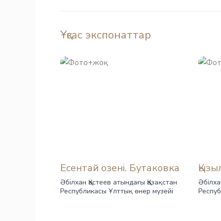
Ұқсас экспонаттар
Есентай озені. Бутаковка
Қызы
Әбілхан Қастеев атындағы Қазақстан
Әбілха
Республикасы Ұлттық өнер музейі
Респуб