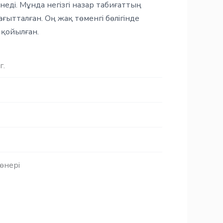
еді. Мұнда негізгі назар табиғаттың
ғытталған. Оң жақ төменгі бөлігінде
қойылған.
г.
өнері