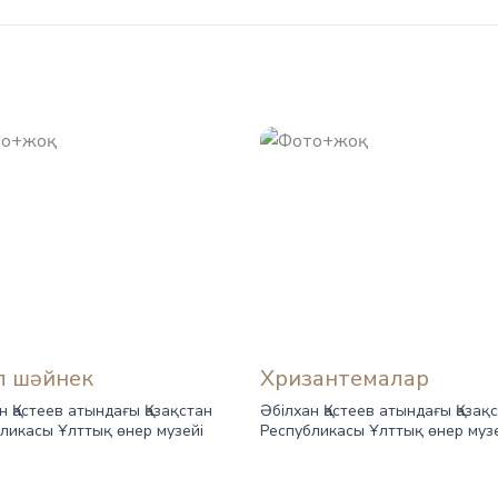
л шәйнек
Хризантемалар
н Қастеев атындағы Қазақстан
Әбілхан Қастеев атындағы Қазақ
ликасы Ұлттық өнер музейі
Республикасы Ұлттық өнер муз