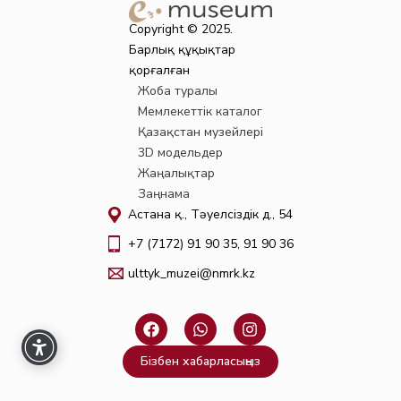
Copyright © 2025.
Барлық құқықтар
қорғалған
Жоба туралы
Мемлекеттік каталог
Қазақстан музейлері
3D модельдер
Жаңалықтар
Заңнама
Астана қ., Тәуелсіздік д., 54
+7 (7172) 91 90 35, 91 90 36
ulttyk_muzei@nmrk.kz
F
W
I
a
h
n
c
a
s
Бізбен хабарласыңыз
e
t
t
b
s
a