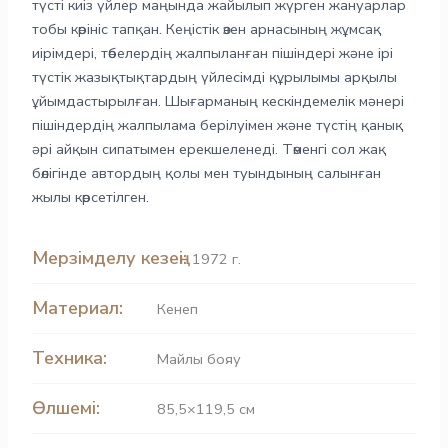
түсті киіз үйлер маңында жайылып жүрген жануарлар
тобы көрініс тапқан. Кеңістік өзен арнасының жұмсақ
иірімдері, төбелердің жалпыланған пішіндері және ірі
түстік жазықтықтардың үйлесімді құрылымы арқылы
ұйымдастырылған. Шығарманың кескіндемелік мәнері
пішіндердің жалпылама берілуімен және түстің қанық
әрі айқын сипатымен ерекшеленеді. Төменгі сол жақ
бөлігінде автордың қолы мен туындының салынған
жылы көрсетілген.
Мерзімделу кезеңі:
1972 г.
Материал:
Кенеп
Техника:
Майлы бояу
Өлшемі:
85,5×119,5 см