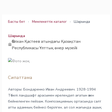
Skip
to
content
Басты бет
›
Мемлекеттік каталог
›
Шарында
Шарында
Әбілхан Қастеев атындағы Қазақстан
Республикасы Ұлттық өнер музейі
Сипаттама
Авторы: Бондаренко Иван Андреевич. 1928-1994
Төбелі ландшафт арасымен ирелеңдеп ағатын өзен
бейнеленген пейзаж. Композицияның ортасында салт
атты адамның бейнесі берілген, ал сол жағында ашық