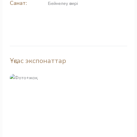
Санат:
Бейнелеу өнері
Ұқсас экспонаттар