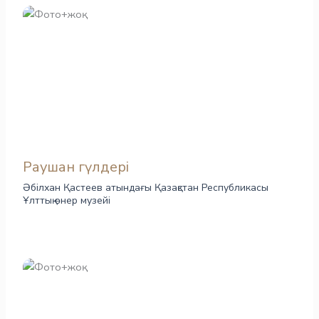
Раушан гүлдері
Әбілхан Қастеев атындағы Қазақстан Республикасы
Ұлттық өнер музейі