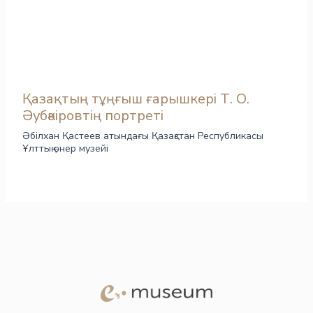
Қазақтың тұңғыш ғарышкері Т. О.
Әубәкіровтің портреті
Әбілхан Қастеев атындағы Қазақстан Республикасы
Ұлттық өнер музейі