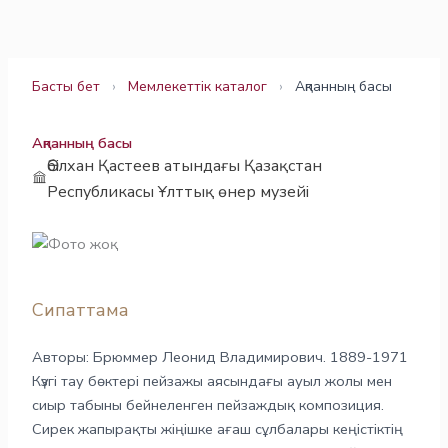
Skip
to
content
Басты бет
›
Мемлекеттік каталог
›
Ақпанның басы
Ақпанның басы
Әбілхан Қастеев атындағы Қазақстан
Республикасы Ұлттық өнер музейі
Сипаттама
Авторы: Брюммер Леонид Владимирович. 1889-1971
Күзгі тау бөктері пейзажы аясындағы ауыл жолы мен
сиыр табыны бейнеленген пейзаждық композиция.
Сирек жапырақты жіңішке ағаш сұлбалары кеңістіктің