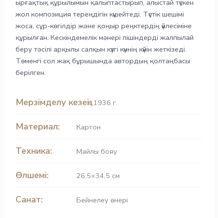
ырғақтық құрылымын қалыптастырып, алыстай түскен
жол композиция тереңдігін күшейтеді. Түстік шешімі
жоса, сұр-көгілдір және қоңыр реңктердің үйлесіміне
құрылған. Кескіндемелік мәнері пішіндерді жалпылай
беру тәсілі арқылы салқын күзгі күннің күйін жеткізеді.
Төменгі сол жақ бұрышында автордың қолтаңбасы
берілген.
Мерзімделу кезеңі:
1936 г.
Материал:
Картон
Техника:
Майлы бояу
Өлшемі:
26,5×34,5 см
Санат:
Бейнелеу өнері