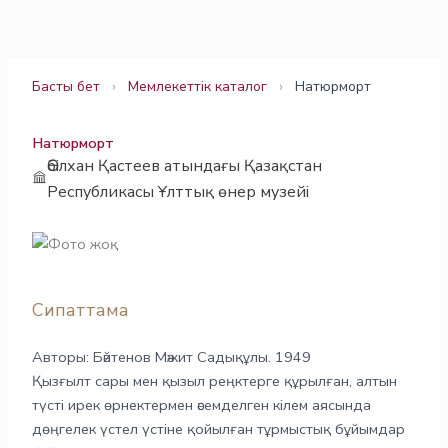
Skip
to
content
Басты бет
›
Мемлекеттік каталог
›
Натюрморт
Натюрморт
Әбілхан Қастеев атындағы Қазақстан
Республикасы Ұлттық өнер музейі
Сипаттама
Авторы: Бәйтенов Мәжит Садықұлы. 1949
Қызғылт сары мен қызыл реңктерге құрылған, алтын
түсті ирек өрнектермен әсемделген кілем аясында
дөңгелек үстел үстіне қойылған тұрмыстық бұйымдар