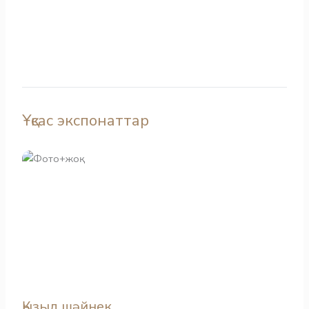
Ұқсас экспонаттар
Қызыл шәйнек