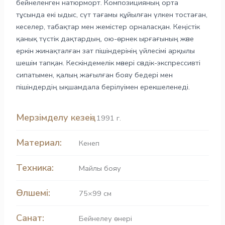
бейнеленген натюрморт. Композицияның орта
тұсында екі ыдыс, сүт тағамы құйылған үлкен тостаған,
кеселер, табақтар мен жемістер орналасқан. Кеңістік
қанық түстік дақтардың, ою-өрнек ырғағының және
еркін жинақталған зат пішіндерінің үйлесімі арқылы
шешім тапқан. Кескіндемелік мәнері сәндік-экспрессивті
сипатымен, қалың жағылған бояу бедері мен
пішіндердің ықшамдала берілуімен ерекшеленеді.
Мерзімделу кезеңі:
1991 г.
Материал:
Кенеп
Техника:
Майлы бояу
Өлшемі:
75×99 см
Санат:
Бейнелеу өнері