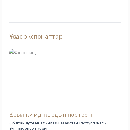
Ұқсас экспонаттар
Қызыл киімді қыздың портреті
Әбілхан Қастеев атындағы Қазақстан Республикасы
Ұлттық өнер музейі