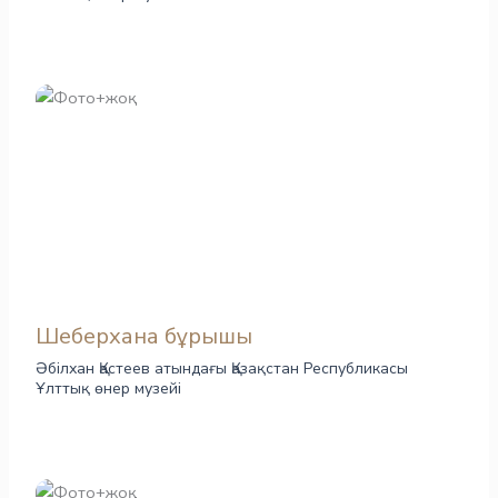
Шеберхана бұрышы
Әбілхан Қастеев атындағы Қазақстан Республикасы
Ұлттық өнер музейі