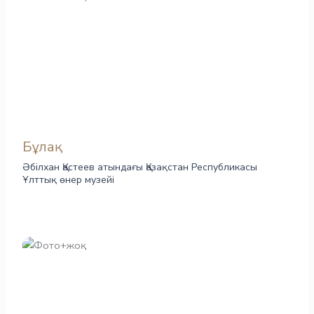
Бұлақ
Әбілхан Қастеев атындағы Қазақстан Республикасы
Ұлттық өнер музейі