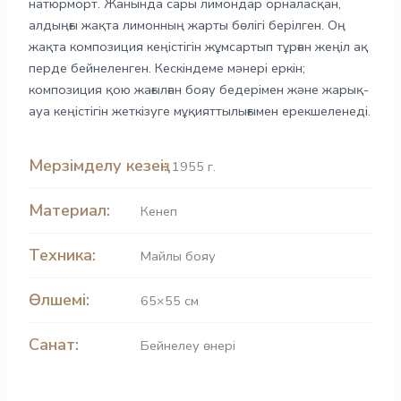
натюрморт. Жанында сары лимондар орналасқан,
алдыңғы жақта лимонның жарты бөлігі берілген. Оң
жақта композиция кеңістігін жұмсартып тұрған жеңіл ақ
перде бейнеленген. Кескіндеме мәнері еркін;
композиция қою жағылған бояу бедерімен және жарық-
ауа кеңістігін жеткізуге мұқияттылығымен ерекшеленеді.
Мерзімделу кезеңі:
1955 г.
Материал:
Кенеп
Техника:
Майлы бояу
Өлшемі:
65×55 см
Санат:
Бейнелеу өнері