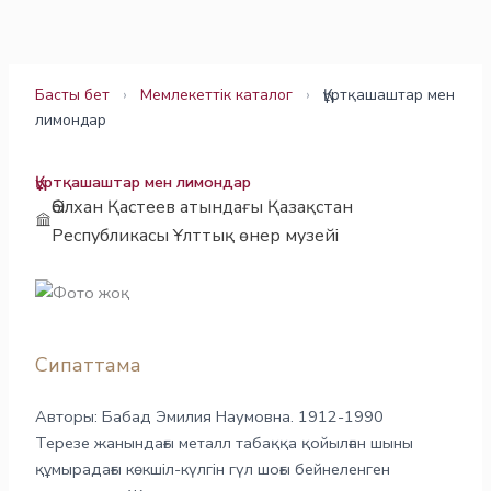
Skip
to
content
Басты бет
›
Мемлекеттік каталог
›
Құртқашаштар мен
лимондар
Құртқашаштар мен лимондар
Әбілхан Қастеев атындағы Қазақстан
Республикасы Ұлттық өнер музейі
Сипаттама
Авторы: Бабад Эмилия Наумовна. 1912-1990
Терезе жанындағы металл табаққа қойылған шыны
құмырадағы көкшіл-күлгін гүл шоғы бейнеленген