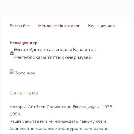
Skip
to
content
Басты бет
›
Мемлекеттік каталог
›
Кешкі әуендер
Кешкі әуендер
Әбілхан Қастеев атындағы Қазақстан
Республикасы Ұлттық өнер музейі
Сипаттама
Авторы: Айтбаев Салихитдин Әбдісадықұлы. 1938-
1994
Кешкі уақытта киіз үй жанындағы тынығу сәтін
бейнелейтін жанрлық көпфигуралы композиция.