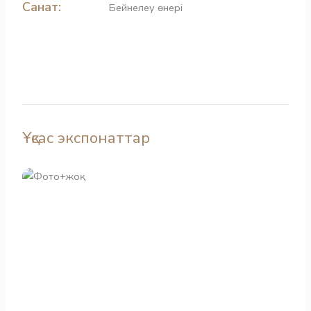
Санат:
Бейнелеу өнері
Ұқсас экспонаттар