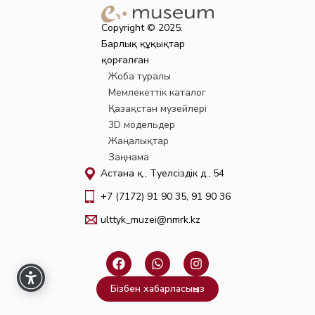
Copyright © 2025.
Барлық құқықтар
қорғалған
Жоба туралы
Мемлекеттік каталог
Қазақстан музейлері
3D модельдер
Жаңалықтар
Заңнама
Астана қ., Тәуелсіздік д., 54
+7 (7172) 91 90 35, 91 90 36
ulttyk_muzei@nmrk.kz
F
W
I
a
h
n
c
a
s
Бізбен хабарласыңыз
e
t
t
b
s
a