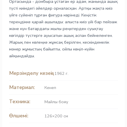
Ортасында - домбыра ұстаған ер адам, жанында ашық
түсті киімдегі әйелдер орналасқан. Артқы жақта киіз
үйге сүйеніп тұрған фигура көрінеді. Кеңістік
тереңдікке қарай ашылады: алыста киіз үйі бар пейзаж
және күн батардағы жылы реңктерден суықтау
көгілдір түстерге ауысатын ашық аспан бейнеленген.
Жарық пен көлеңке жұмсақ берілген, кескіндемелік
мәнер жұмыстың байыпты, ойлы көңіл-күйін
айқындайды.
Мерзімделу кезеңі:
1962 г.
Материал:
Кенеп
Техника:
Майлы бояу
Өлшемі:
126×200 см