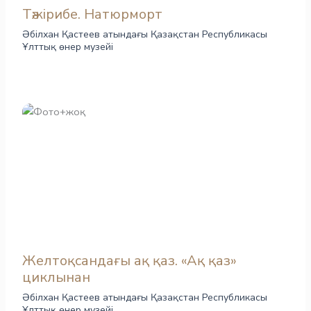
Тәжірибе. Натюрморт
Әбілхан Қастеев атындағы Қазақстан Республикасы
Ұлттық өнер музейі
Желтоқсандағы ақ қаз. «Ақ қаз»
циклынан
Әбілхан Қастеев атындағы Қазақстан Республикасы
Ұлттық өнер музейі