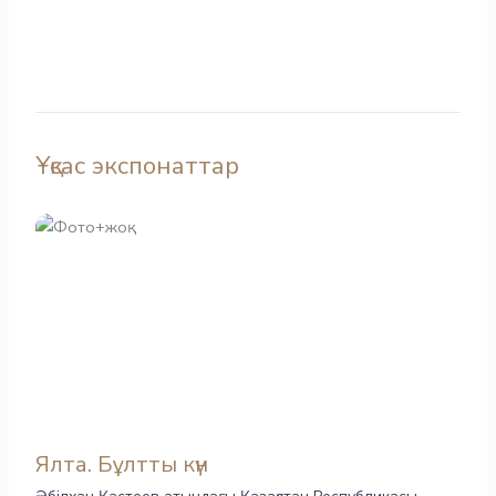
Ұқсас экспонаттар
Ялта. Бұлтты күн