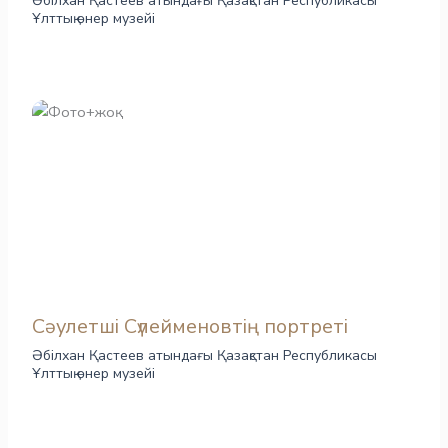
Әбілхан Қастеев атындағы Қазақстан Республикасы
Ұлттық өнер музейі
Сәулетші Сүлейменовтің портреті
Әбілхан Қастеев атындағы Қазақстан Республикасы
Ұлттық өнер музейі