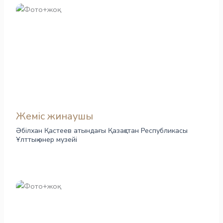
Жеміс жинаушы
Әбілхан Қастеев атындағы Қазақстан Республикасы
Ұлттық өнер музейі