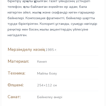
біріктіру арқылы құрылған: газет үйіндісінің үстіндегі
телефон, қолы байланған еңкейген ер адам, бала
көтерген әйел, жылқы және скафандр киген ғарышкер
бейнелері. Композиция фрагментті, бейнелер шартты
түрде біріктірілген. Колориті ұстамды, суық сұр-көгілдір
реңктер мен бәсең жылы акценттердің үйлесуіне
негізделген.
Мерзімделу кезеңі:
1985 г.
Материал:
Кенеп
Техника:
Майлы бояу
Өлшемі:
254×112 см
Санат:
Бейнелеу өнері