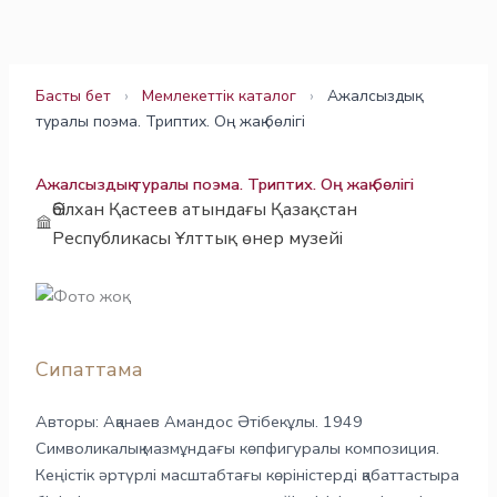
Skip
to
content
Басты бет
›
Мемлекеттік каталог
›
Ажалсыздық
туралы поэма. Триптих. Оң жақ бөлігі
Ажалсыздық туралы поэма. Триптих. Оң жақ бөлігі
Әбілхан Қастеев атындағы Қазақстан
Республикасы Ұлттық өнер музейі
Сипаттама
Авторы: Ақанаев Амандос Әтібекұлы. 1949
Символикалық мазмұндағы көпфигуралы композиция.
Кеңістік әртүрлі масштабтағы көріністерді қабаттастыра