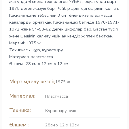
жағында «I смена технологов УУБР» , оң жағында март
1975 деген жазуы бар. Кейбір әріптері өшіріліп қалған.
Касканың ішіне төбесінен 3 см төмендікте пластмасса
қаңқаларды орнатқан. Касканың ішкі бетінде 1970-1971-
1972 және 54-58-62 деген цифрлар бар. Бастан түсіп
және шешіліп қалмау үшін ақ кендір жіппен бекіткен.
Мерзімі: 1975 ж.
Техникасы: құю, құрастыру.
Материал: пластмасса
Өлшемі: 28 см × 12 см × 12 см.
Мерзімделу кезеңі:
1975 ж.
Материал:
Пластмасса
Техника:
Құрастыру
,
құю
Өлшемі:
28см х 12 х 12см