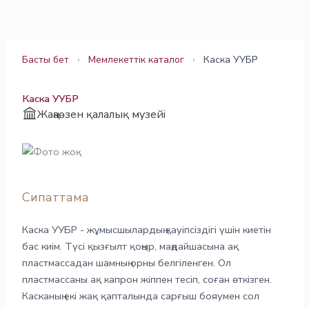
Skip
to
content
Басты бет
›
Мемлекеттік каталог
›
Каска УУБР
Каска УУБР
Жаңаөзен қалалық музейі
Сипаттама
Каска УУБР - жұмысшылардың қауіпсіздігі үшін киетін
бас киім. Түсі қызғылт қоңыр, маңдайшасына ақ
пластмассадан шамның орны белгіленген. Ол
пластмассаны ақ капрон жіппен тесіп, соған өткізген.
Касканың екі жақ қапталында сарғыш бояумен сол