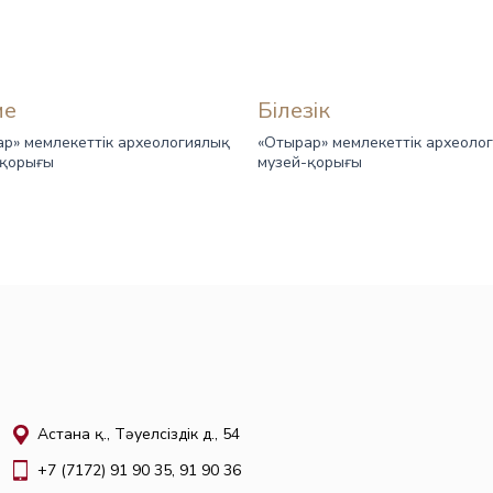
ме
Білезік
р» мемлекеттік археологиялық
«Отырар» мемлекеттік археоло
-қорығы
музей-қорығы
Астана қ., Тәуелсіздік д., 54
+7 (7172) 91 90 35, 91 90 36