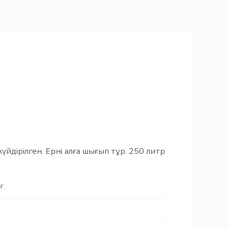
күйдірілген. Ерні алға шығып тұр. 250 литр
ғ.