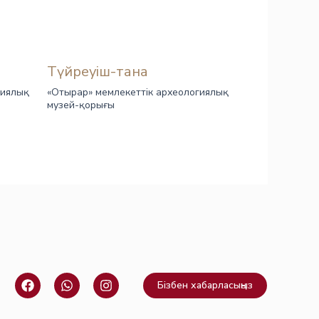
Түйреуіш-тана
гиялық
«Отырар» мемлекеттік археологиялық
музей-қорығы
F
W
I
Бізбен хабарласыңыз
a
h
n
c
a
s
e
t
t