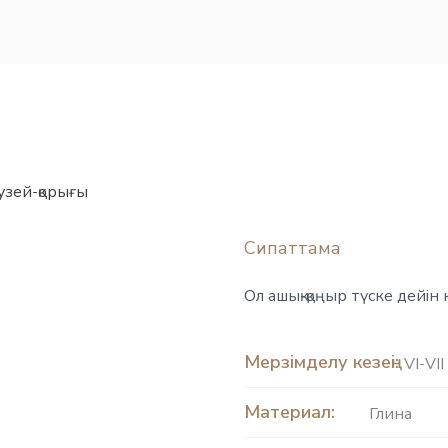
узей-қорығы
Сипаттама
Ол ашық-қоңыр түске дейін 
Мерзімделу кезеңі:
VІ-VІІ 
Материал:
Глина