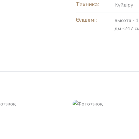
Техника:
Күйдіру
Өлшемі:
высота - 1
дм -247 с