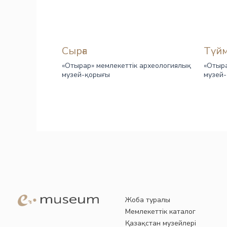
Сырға
Түй
«Отырар» мемлекеттік археологиялық
«Отыра
музей-қорығы
музей
Жоба туралы
Мемлекеттік каталог
Қазақстан музейлері