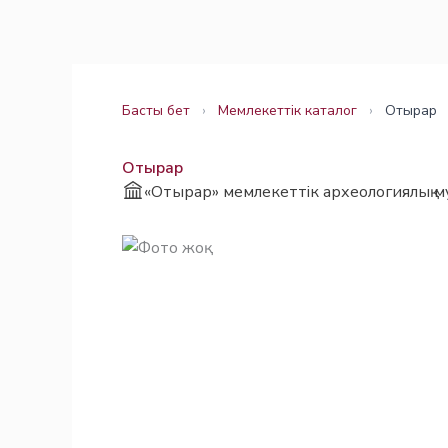
Skip
Заңнама
Заңнама
to
content
Басты бет
›
Мемлекеттік каталог
›
Отырар
Отырар
«Отырар» мемлекеттік археологиялық м