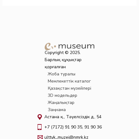
Copyright © 2025.
Барлық құқықтар
қорғалған
Жоба туралы
Мемлекеттік каталог
Қазақстан музейлері
3D модельдер
Жаңалықтар
Заңнама
Астана қ., Тәуелсіздік д., 54
+7 (7172) 91 90 35, 91 90 36
ulttyk_muzei@nmrk.kz