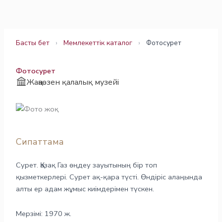
Skip
to
content
Басты бет
›
Мемлекеттік каталог
›
Фотосурет
Фотосурет
Жаңаөзен қалалық музейі
Сипаттама
Сурет. Қазақ Газ өңдеу зауытының бір топ
қызметкерлері. Сурет ақ-қара түсті. Өндіріс алаңында
алты ер адам жұмыс киімдерімен түскен.
Мерзімі: 1970 ж.