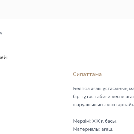
у
ейі
Сипаттама
Белгісіз ағаш ұстасының 
бір тұтас табиғи кеспе ағ
шаруашылығы үшін арнайы
Мерзімі: XIX ғ. басы.
Материалы: ағаш.