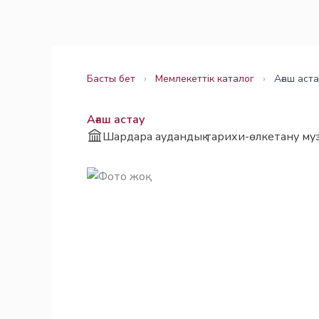
Skip
Заңнама
Заңнама
to
content
Басты бет
›
Мемлекеттік каталог
›
Ағаш аста
Ағаш астау
Шардара аудандық тарихи-өлкетану муз