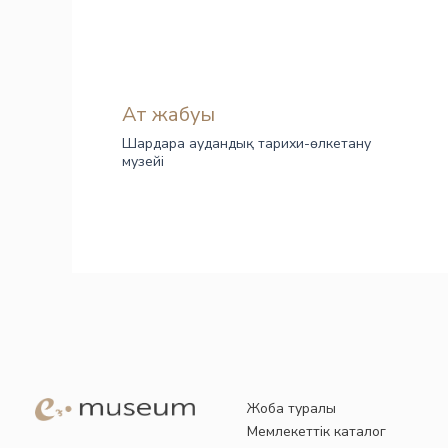
Ат жабуы
Шардара аудандық тарихи-өлкетану
музейі
Жоба туралы
Мемлекеттік каталог