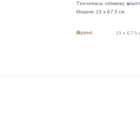
Техникасы: оймалау, қалыпт
Өлшемі: 19 х 67,5 см.
Өлшемі:
19 х 67,5 