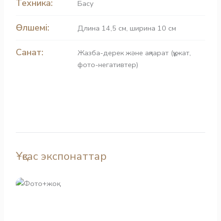
Техника:
Басу
Өлшемі:
Длина 14,5 см, ширина 10 см
Санат:
Жазба-дерек және ақпарат (құжат,
фото-негативтер)
Ұқсас экспонаттар