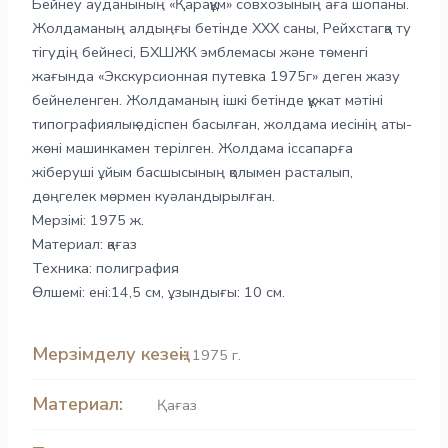
Бейнеу ауданының «Қарақұм» совхозының аға шопаны.
Жолдаманың алдыңғы бетінде ХХХ саны, Рейхстагқа ту
тігудің бейнесі, БХШЖК эмблемасы және төменгі
жағында «Экскурсионная путевка 1975г» деген жазу
бейнеленген. Жолдаманың ішкі бетінде құжат мәтіні
типографиялық әдіспен басылған, жолдама иесінің аты-
жөні машинкамен терілген. Жолдама іссапарға
жіберуші ұйым басшысының қолымен расталып,
дөңгелек мөрмен куәландырылған.
Мерзімі: 1975 ж.
Материал: қағаз
Техника: полиграфия
Өлшемі: ені:14,5 см, ұзындығы: 10 см.
Мерзімделу кезеңі:
1975 г.
Материал:
Қағаз