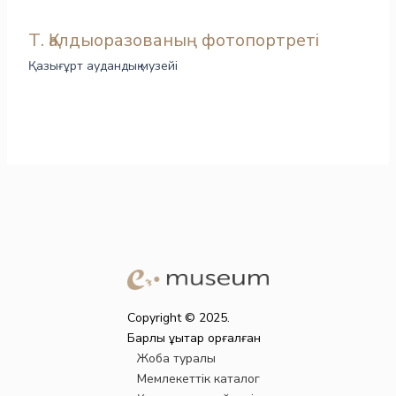
Т. Қалдыоразованың фотопортреті
Қазығұрт аудандық музейі
Copyright © 2025.
Барлық құқықтар қорғалған
Жоба туралы
Мемлекеттік каталог