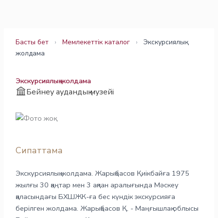
Skip
to
content
Басты бет
›
Мемлекеттік каталог
›
Экскурсиялық
жолдама
Экскурсиялық жолдама
Бейнеу аудандық музейі
Сипаттама
Экскурсиялық жолдама. Жарықбасов Қиікбайға 1975
жылғы 30 қаңтар мен 3 ақпан аралығында Мәскеу
қаласындағы БХШЖК-ға бес күндік экскурсияға
берілген жолдама. Жарықбасов Қ. - Маңғышлақ облысы