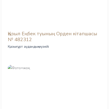
Қызыл Еңбек туының Орден кітапшасы
№ 482312
Қазығұрт аудандық музейі