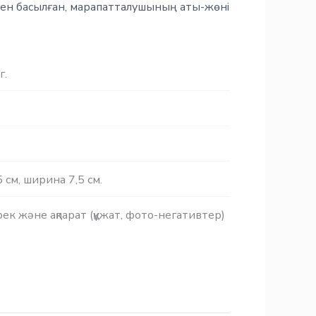
спен басылған, марапатталушының аты-жөні
г.
 см, ширина 7,5 см.
ек және ақпарат (құжат, фото-негативтер)