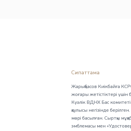
Сипаттама
Жарықбасов Киікбайға КС
жоғары жетістіктері үшін 
Куәлік ВДНХ Бас комитет
қаулысы негізінде берілге
мөрі басылған. Сыртқы мұқа
эмблемасы мен «Удостовере