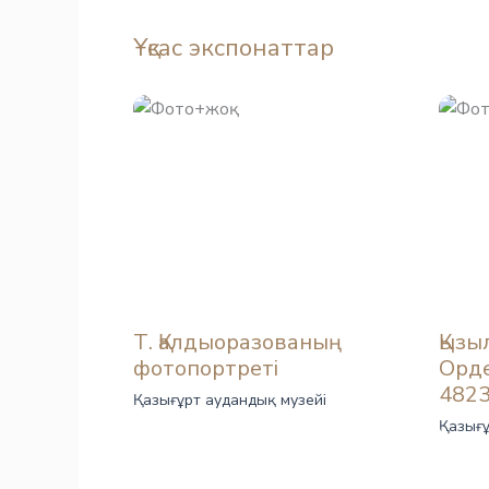
Ұқсас экспонаттар
Т. Қалдыоразованың
Қызы
фотопортреті
Орде
482
Қазығұрт аудандық музейі
Қазығұ