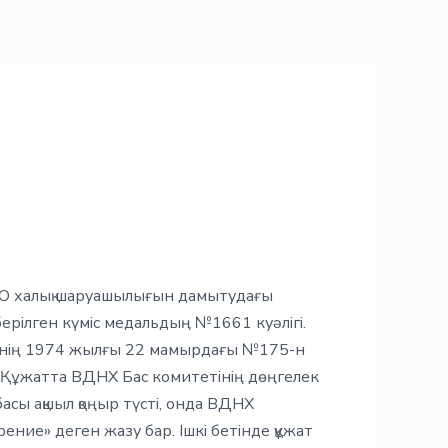
РО халық шаруашылығын дамытудағы
берілген күміс медальдың №1661 куәлігі.
інің 1974 жылғы 22 мамырдағы №175-н
н. Құжатта ВДНХ Бас комитетінің дөңгелек
басы ақшыл қоңыр түсті, онда ВДНХ
ние» деген жазу бар. Ішкі бетінде құжат