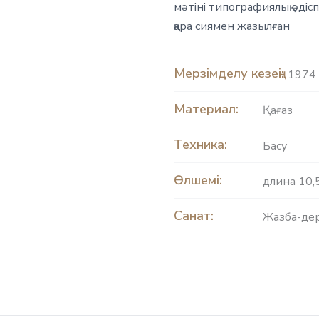
мәтіні типографиялық әді
қара сиямен жазылған
Мерзімделу кезеңі:
1974 
Материал:
Қағаз
Техника:
Басу
Өлшемі:
длина 10,5
Санат:
Жазба-дер