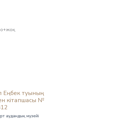
л Еңбек туының
н кітапшасы №
312
рт аудандық музейі