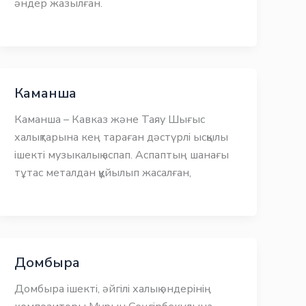
әндер жазылған.
Каманша
Каманша – Кавказ және Таяу Шығыс
халықтарына кең тараған дәстүрлі ысқылы
ішекті музыкалық аспап. Аспаптың шанағы
тұтас металдан құйылып жасалған,
Домбыра
Домбыра ішекті, әйгілі халық әндерінің