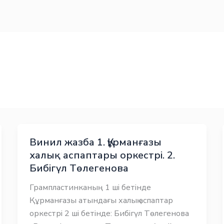
Винил жазба 1. Құрманғазы
халық аспаптары оркестрі. 2.
Бибігүл Төлегенова
Грампластинканың 1 ші бетінде
Құрманғазы атындағы халық аспаптар
оркестрі 2 ші бетінде: Бибігүл Төлегенова