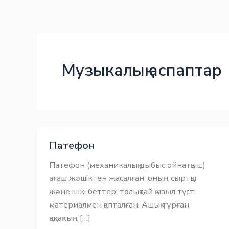
Skip
Заңнама
Заңнама
to
content
Музыкалық аспаптар
Патефон
Патефон (механикалық дыбыс ойнатқыш)
ағаш жәшіктен жасалған, оның сыртқы
және ішкі беттері толықтай қызыл түсті
материалмен қапталған. Ашық тұрған
қақпақтың […]