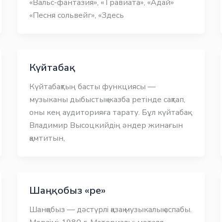
«Вальс-фантазия», «Травиата», «Адай»
«Песня сольвейг», «Здесь
Күйтабақ
Күйтабақтың басты функциясы —
музыканы дыбыстық жазба ретінде сақтап,
оны кең аудиторияға тарату. Бұл күйтабақ
Владимир Высоцкийдің әндер жинағын
қамтитын,
Шаңқобыз «ре»
Шанқобыз — дәстүрлі қазақ музыкалық аспабы.