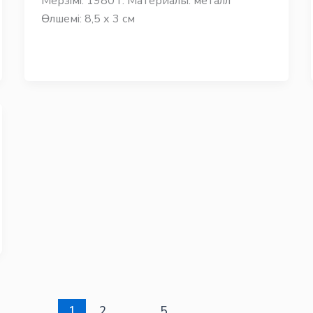
Мерзімі: 1980 г. Материалы: металл
Өлшемі: 8,5 х 3 см
1
2
…
5