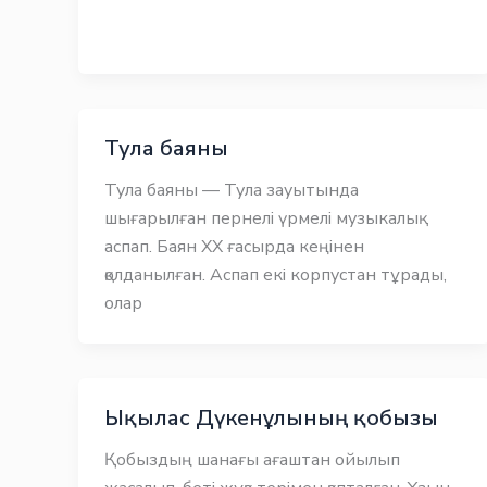
Тула баяны
Тула баяны — Тула зауытында
шығарылған пернелі үрмелі музыкалық
аспап. Баян XX ғасырда кеңінен
қолданылған. Аспап екі корпустан тұрады,
олар
Ықылас Дүкенұлының қобызы
Қобыздың шанағы ағаштан ойылып