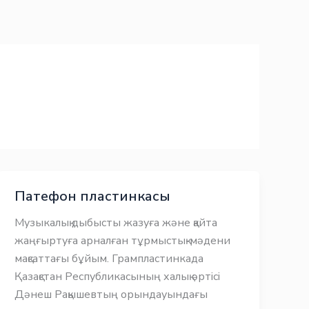
Патефон пластинкасы
Музыкалық дыбысты жазуға және қайта
жаңғыртуға арналған тұрмыстық-мәдени
мақсаттағы бұйым. Грампластинкада
Қазақстан Республикасының халық әртісі
Дәнеш Рақышевтың орындауындағы