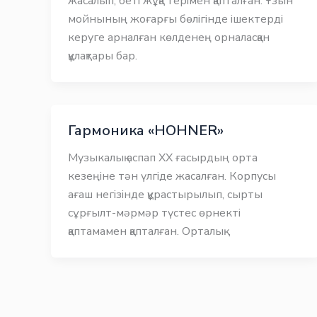
жасалып, беті жұқа терімен қапталған. Ұзын
мойнының жоғарғы бөлігінде ішектерді
керуге арналған көлденең орналасқан
құлақтары бар.
Гармоника «HOHNER»
Музыкалық аспап ХХ ғасырдың орта
кезеңіне тән үлгіде жасалған. Корпусы
ағаш негізінде құрастырылып, сырты
сұрғылт-мәрмәр түстес өрнекті
қаптамамен қапталған. Орталық