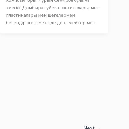
композиторы Мурын Сеңғірбекұлына
тиесілі. Домбыра сүйек пластиналары, мыс
пластиналары мен шегелермен
безендірілген. Бетінде дөңгелектер мен
Next
→