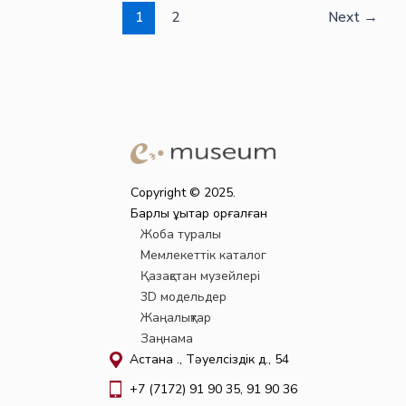
1
2
Next
→
Copyright © 2025.
Барлық құқықтар қорғалған
Жоба туралы
Мемлекеттік каталог
Қазақстан музейлері
3D модельдер
Жаңалықтар
Заңнама
Астана қ., Тәуелсіздік д., 54
+7 (7172) 91 90 35, 91 90 36