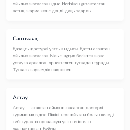
ойылып жасалған ыдыс. Негізінен ұнтақталған
астық, жарма және дәнді-дақылдарды
Саптыаяқ
Қазақтың дәстүрлі ұлттық ыдысы. Қатты ағаштан
ойылып жасалған. Ыдыс шұңғыл бөліктен және
ұстауға арналған өрнектелген тұтқадан тұрады.
Тұтқасы көркемдік нақышпен
Астау
Астау — ағаштан ойылып жасалған дәстүрлі
тұрмыстық ыдыс. Пішіні терең ойықты болып келеді,
түбі тұрақты орналасуы үшін тегістеліп
жалпақталған. Бұйым