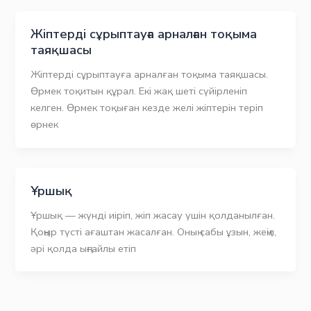
Жіптерді сұрыптауға арналған тоқыма
таяқшасы
Жіптерді сұрыптауға арналған тоқыма таяқшасы.
Өрмек тоқитын құрал. Екі жақ шеті сүйірленіп
келген. Өрмек тоқыған кезде желі жіптерін теріп
өрнек
Ұршық
Ұршық — жүнді иіріп, жіп жасау үшін қолданылған.
Қоңыр түсті ағаштан жасалған. Оның сабы ұзын, жеңіл,
әрі қолда ыңғайлы етіп