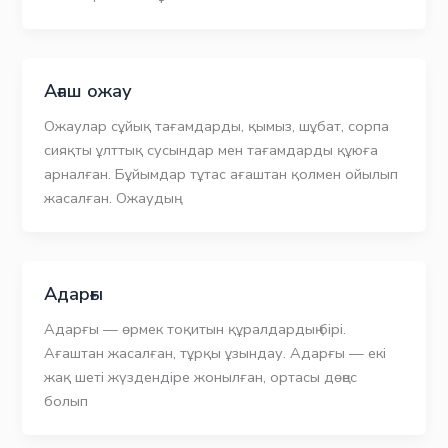
Ағаш ожау
Ожаулар сұйық тағамдарды, қымыз, шұбат, сорпа
сияқты ұлттық сусындар мен тағамдарды құюға
арналған. Бұйымдар тұтас ағаштан қолмен ойылып
жасалған. Ожаудың
Адарғы
Адарғы — өрмек тоқитын құралдардың бірі.
Ағаштан жасалған, тұрқы ұзындау. Адарғы — екі
жақ шеті жүздендіре жонылған, ортасы дөңес
болып