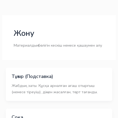
Skip
to
content
Жону
Материалдың бөлігін кескіш немесе қашаумен алу
Тұғыр (Подставка)
Жабдық заты. Құсқа арналған ағаш отырғыш
(немесе тіреуіш), діңнен жасалған, төрт тағанды.
Соқа