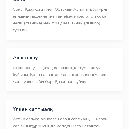
Соқа. Қазақстан мен Орталық Азияның дәстүрлі
егіншілік мәдениетіне тән еңбек құралы. Ол соқа
негізі (станина) мен тіреу ағашынан (дышло)
тұрады.
Ағаш ожау
Ағаш ожау — қазақ халқының дәстүрлі ас үй
бұйымы. Қатты ағаштан жасалған, көлемі үлкен
және ұзын сабы бар. Қазаннан сұйық
Үлкен саптыаяқ
Астық салуға арналған ағаш саптыаяқ — қазақ
халқының тұрмысында қолданылған ағаштан