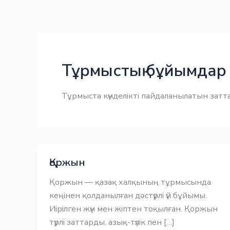
Skip
Заңнама
Заңнама
to
content
Тұрмыстық бұйымдар
Тұрмыста күнделікті пайдаланылатын затт
Қоржын
Қоржын — қазақ халқының тұрмысында
кеңінен қолданылған дәстүрлі үй бұйымы.
Иірілген жүн мен жіптен тоқылған. Қоржын
түрлі заттарды, азық-түлік пен […]