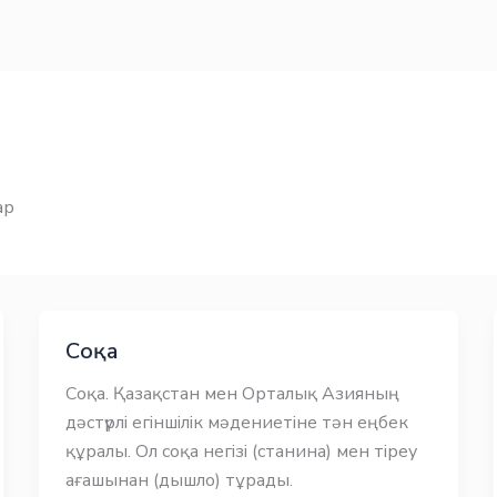
ар
Соқа
Соқа. Қазақстан мен Орталық Азияның
дәстүрлі егіншілік мәдениетіне тән еңбек
құралы. Ол соқа негізі (станина) мен тіреу
ағашынан (дышло) тұрады.