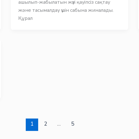
ашылып-жабылатын жүзі қауіпсіз сақтау
және тасымалдау үшін сабына жиналады.
Құрал
1
2
…
5