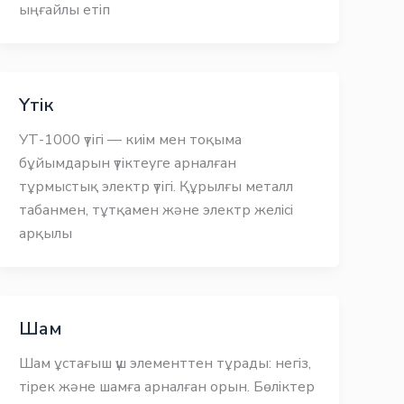
ыңғайлы етіп
Үтік
УТ-1000 үтігі — киім мен тоқыма
бұйымдарын үтіктеуге арналған
тұрмыстық электр үтігі. Құрылғы металл
табанмен, тұтқамен және электр желісі
арқылы
Шам
Шам ұстағыш үш элементтен тұрады: негіз,
тірек және шамға арналған орын. Бөліктер