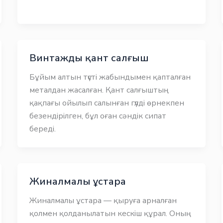
Винтажды қант салғыш
Бұйым алтын түсті жабындымен қапталған
металдан жасалған. Қант салғыштың
қақпағы ойылып салынған гүлді өрнекпен
безендірілген, бұл оған сәндік сипат
береді.
Жиналмалы ұстара
Жиналмалы ұстара — қыруға арналған
қолмен қолданылатын кескіш құрал. Оның