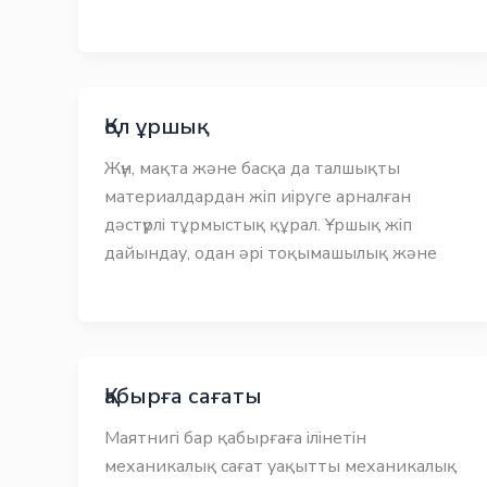
Қол ұршық
Жүн, мақта және басқа да талшықты
материалдардан жіп иіруге арналған
дәстүрлі тұрмыстық құрал. Ұршық жіп
дайындау, одан әрі тоқымашылық және
Қабырға сағаты
Маятнигі бар қабырғаға ілінетін
механикалық сағат уақытты механикалық