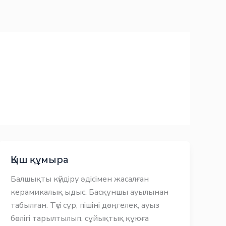
Қыш құмыра
Балшықты күйдіру әдісімен жасалған
керамикалық ыдыс. Басқұншы ауылынан
табылған. Түсі сұр, пішіні дөңгелек, ауыз
бөлігі тарылтылып, сұйықтық құюға