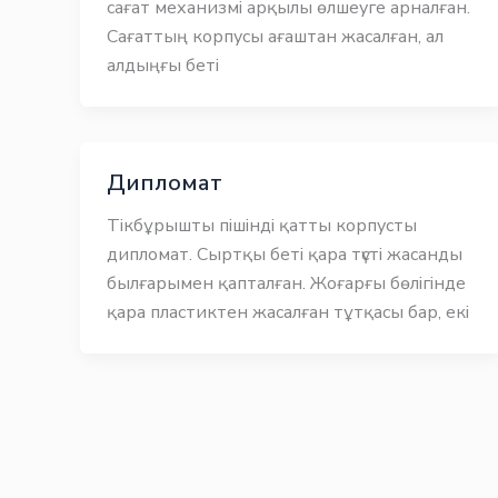
сағат механизмі арқылы өлшеуге арналған.
Сағаттың корпусы ағаштан жасалған, ал
алдыңғы беті
Дипломат
Тікбұрышты пішінді қатты корпусты
дипломат. Сыртқы беті қара түсті жасанды
былғарымен қапталған. Жоғарғы бөлігінде
қара пластиктен жасалған тұтқасы бар, екі