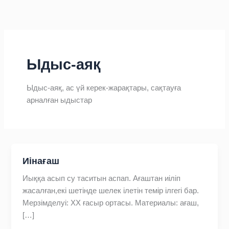
Skip
to
content
Ыдыс-аяқ
Ыдыс-аяқ, ас үй керек-жарақтары, сақтауға
арналған ыдыстар
Иінағаш
Иыққа асып су таситын аспап. Ағаштан иіліп
жасалған,екі шетінде шелек ілетін темір ілгегі бар.
Мерзімделуі: ХХ ғасыр ортасы. Материалы: ағаш,
[…]