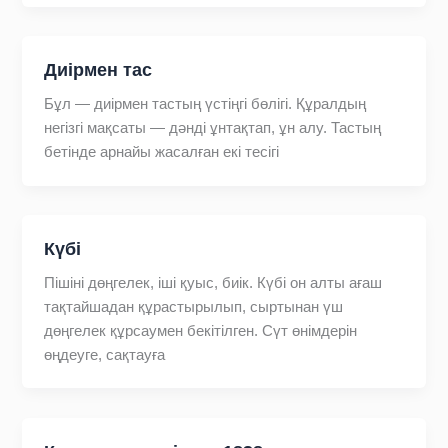
Диірмен тас
Бұл — диірмен тастың үстіңгі бөлігі. Құралдың
негізгі мақсаты — дәнді ұнтақтап, ұн алу. Тастың
бетінде арнайы жасалған екі тесігі
Күбі
Пішіні дөңгелек, іші қуыс, биік. Күбі он алты ағаш
тақтайшадан құрастырылып, сыртынан үш
дөңгелек құрсаумен бекітілген. Сүт өнімдерін
өңдеуге, сақтауға