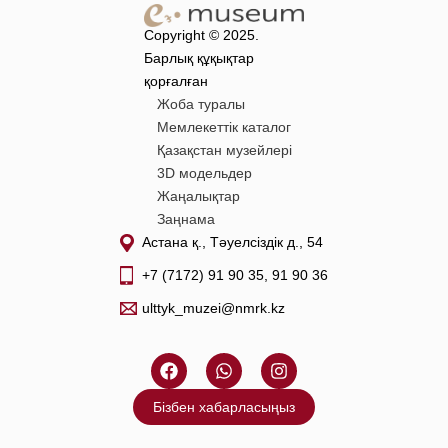
Copyright © 2025.
Барлық құқықтар
қорғалған
Жоба туралы
Мемлекеттік каталог
Қазақстан музейлері
3D модельдер
Жаңалықтар
Заңнама
Астана қ., Тәуелсіздік д., 54
+7 (7172) 91 90 35, 91 90 36
ulttyk_muzei@nmrk.kz
F
W
I
a
h
n
c
a
s
Бізбен хабарласыңыз
e
t
t
b
s
a