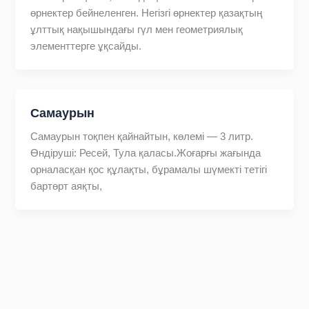
өрнектер бейнеленген. Негізгі өрнектер қазақтың
ұлттық нақышындағы гүл мен геометриялық
элементтерге ұқсайды.
Самаурын
Самаурын тоқпен қайнайтын, көлемі — 3 литр.
Өндіруші: Ресей, Тула қаласы.Жоғарғы жағында
орналасқан қос құлақты, бұрамалы шүмекті тетігі
бартөрт аяқты,