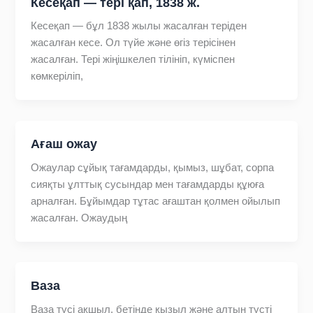
Кесеқап — тері қап, 1838 ж.
Кесеқап — бұл 1838 жылы жасалған теріден
жасалған кесе. Ол түйе және өгіз терісінен
жасалған. Тері жіңішкелеп тілініп, күміспен
көмкеріліп,
Ағаш ожау
Ожаулар сұйық тағамдарды, қымыз, шұбат, сорпа
сияқты ұлттық сусындар мен тағамдарды құюға
арналған. Бұйымдар тұтас ағаштан қолмен ойылып
жасалған. Ожаудың
Ваза
Ваза түсі ақшыл, бетінде қызыл және алтын түсті