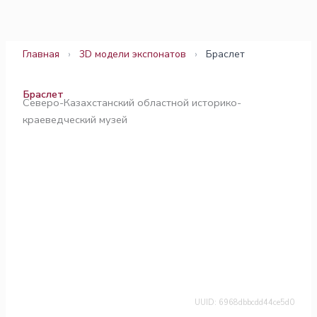
Перейти
к
содержимому
Главная
›
3D модели экспонатов
›
Браслет
Браслет
Северо-Казахстанский областной историко-
краеведческий музей
UUID: 6968dbbcdd44ce5d0