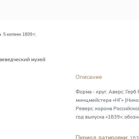
. 5 копеек 1839 г.
аеведческий музей
Описание
Форма - круг. Аверс: Гер
минцмейстера «НГ» (Никол
Реверс: корона Российско
год выпуска «1839»; обоз
Период датировки:
183