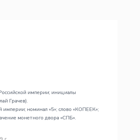
б Российской империи; инициалы
ай Грачев).
й империи; номинал «5»; слово «КОПЕЕК»;
начение монетного двора «СПБ».
9 г.