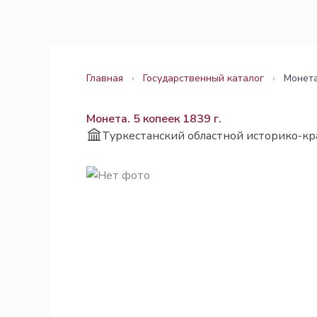
Перейти
Законодательство
Законодательство
к
содержимому
Главная
›
Государственный каталог
›
Монета
Монета. 5 копеек 1839 г.
Туркестанский областной историко-кр