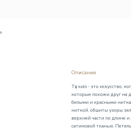
з
Описание
Түс киіз - это искусство, 
которые похожи друг на 
белыми и красными ниткам
ниткой, обшиты узоры зе
верхней части по длине 
сатиновой тканью. Петель