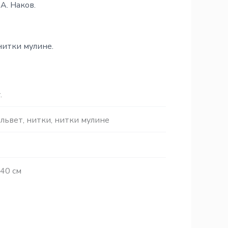
А. Наков.
нитки мулине.
.
ельвет
,
нитки
,
нитки мулине
,40 см