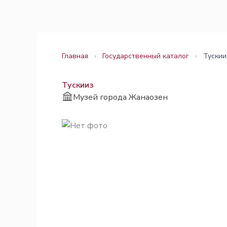
Перейти
Законодательство
Законодательство
к
содержимому
Главная
›
Государственный каталог
›
Тускии
Тускииз
Музей города Жанаозен