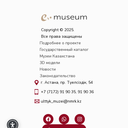
Copyright © 2025.
Все права защищены
Подробнее о проекте
Государственный каталог
Музеи Казахстана
3D модели
Новости
Законодательство
г. Астана, пр. Тәуелсіздік, 54
+7 (7172) 91 90 35, 91 90 36
ulttyk_muzei@nmrk.kz
F
W
I
a
h
n
c
a
s