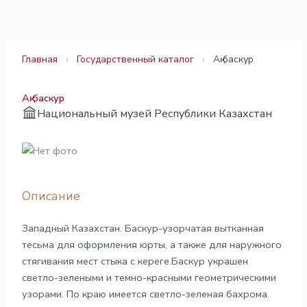
Перейти
к
содержимому
Главная
›
Государственный каталог
›
Ақ баскур
Ақ баскур
Национальный музей Республики Казахстан
Описание
Западный Казахстан. Баскур-узорчатая вытканная
тесьма для оформления юрты, а также для наружного
стягивания мест стыка с кереге.Баскур украшен
светло-зелеными и темно-красными геометрическими
узорами. По краю имеется светло-зеленая бахрома.