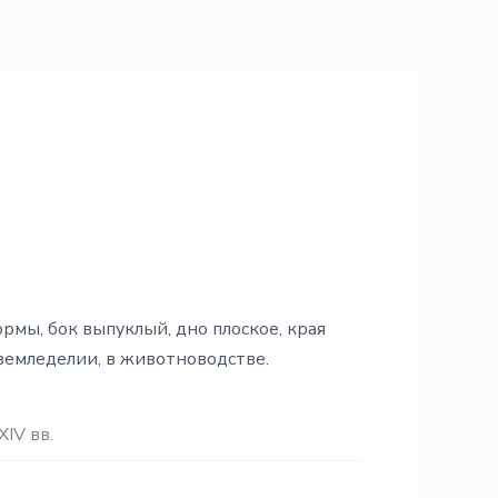
рмы, бок выпуклый, дно плоское, края
 земледелии, в животноводстве.
-XІV вв.