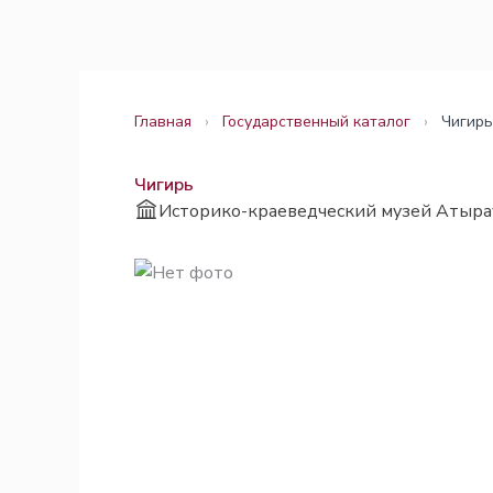
Перейти
Законодательство
Законодательство
к
содержимому
Главная
›
Государственный каталог
›
Чигирь
Чигирь
Историко-краеведческий музей Атыра