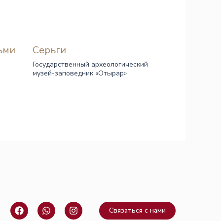
ьми
Серьги
Государственный археологический
музей-заповедник «Отырар»
F
W
I
Связаться с нами
a
h
n