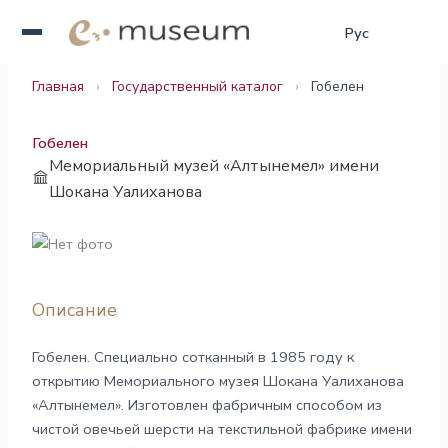
Перейти
Қаз
Рус
Eng
к
содержимому
Главная
›
Государственный каталог
›
Гобелен
Гобелен
Мемориальный музей «Алтынемел» имени
Шокана Уалиханова
Описание
Гобелен. Специально сотканный в 1985 году к
открытию Мемориального музея Шокана Уалиханова
«Алтынемел». Изготовлен фабричным способом из
чистой овечьей шерсти на текстильной фабрике имени