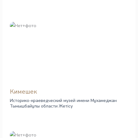
Кимешек
Историко-краеведческий музей имени Мұхамеджан
Тынышбайұлы области Жетісу