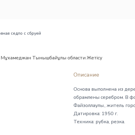
яная седло с сбруей
 Мұхамеджан Тынышбайұлы области Жетісу
Описание
Основа выполнена из дере
обрамлены серебром. В ф
Файзоллаулы., житель гор
Датировка: 1950 г.
Техника: рубка, резка.