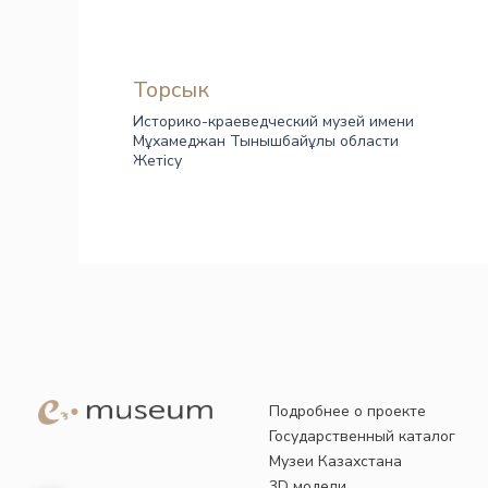
Торсык
Историко-краеведческий музей имени
Мұхамеджан Тынышбайұлы области
Жетісу
Подробнее о проекте
Государственный каталог
Музеи Казахстана
3D модели