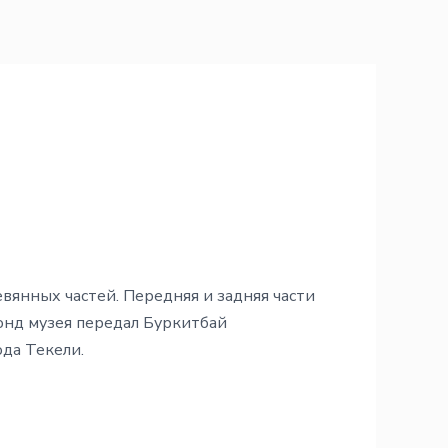
вянных частей. Передняя и задняя части
онд музея передал Буркитбай
ода Текели.