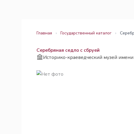
Перейти
Законодательство
Законодательство
к
содержимому
Главная
›
Государственный каталог
›
Серебр
Серебряная седло с сбруей
Историко-краеведческий музей имени