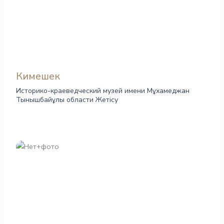
Кимешек
Историко-краеведческий музей имени Мұхамеджан
Тынышбайұлы области Жетісу