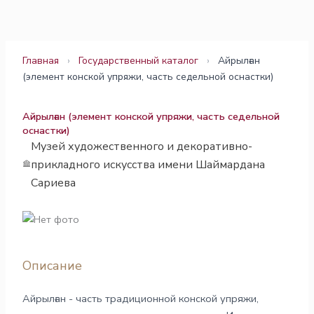
Перейти
к
содержимому
Главная
›
Государственный каталог
›
Айрылған
(элемент конской упряжи, часть седельной оснастки)
Айрылған (элемент конской упряжи, часть седельной
оснастки)
Музей художественного и декоративно-
прикладного искусства имени Шаймардана
Сариева
Описание
Айрылған - часть традиционной конской упряжи,