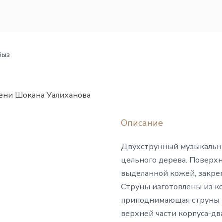
быз
ени Шокана Уалиханова
Описание
Двухструнный музыкальн
цельного дерева. Поверх
выделанной кожей, закре
Струны изготовлены из ко
приподнимающая струны на
верхней части корпуса-дв