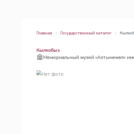
Перейти
Законодательство
Законодательство
к
содержимому
Главная
›
Государственный каталог
›
Кылко
Кылкобыз
Мемориальный музей «Алтынемел» им