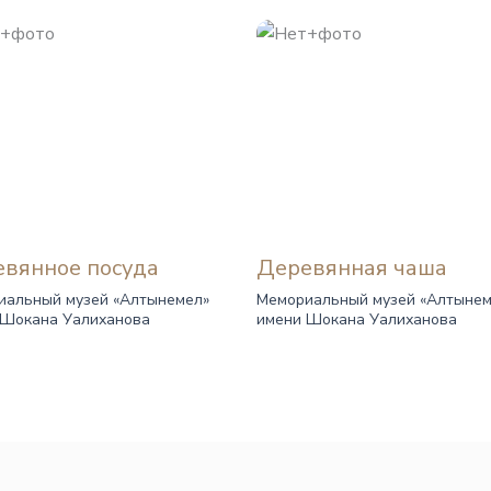
вянное посуда
Деревянная чаша
иальный музей «Алтынемел»
Мемориальный музей «Алтынем
 Шокана Уалиханова
имени Шокана Уалиханова