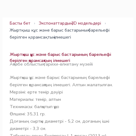
Skip
to
content
Басты бет
›
Экспонаттардың 3D модельдері
›
Жыртқыш құс және барыс бастарының барельефі
берілген қорамсақтың ілмешегі
Жыртқыш құс және барыс бастарының барельефі
берілген қорамсақтың ілмешегі
Ақтөбе облыстық тарихи-өлкетану музейі
Жыртқыш құс және барыс бастарының барельефі
берілген қорамсақтың ілмешегі. Алтын жалатылған.
Мерзімі: ерте темір дәуірі
Материалы: темір, алтын
Техникасы: балқытып құю
Өлшемі: 35,31 гр.
Доғаның сыртқы диаметрі - 5,2 см, доғаның ішкі
диаметрі - 3,3 см.
Табылған орны: Ешкіқырған I, 1 қорған (2013 ж).