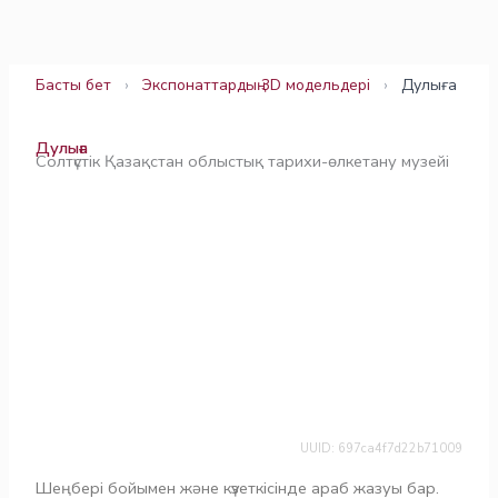
Skip
to
content
Басты бет
›
Экспонаттардың 3D модельдері
›
Дулыға
Дулыға
Солтүстік Қазақстан облыстық тарихи-өлкетану музейі
UUID: 697ca4f7d22b71009
Шеңбері бойымен және күзеткісінде араб жазуы бар.