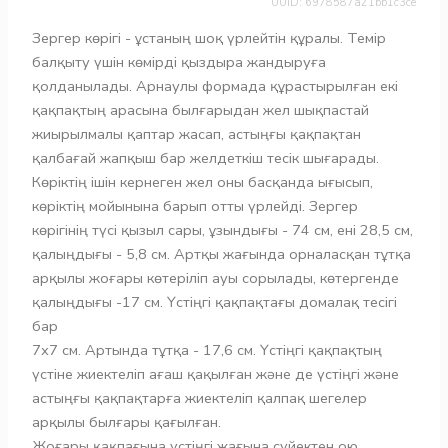
UUID: 6978587a21bb1c3ce
Зергер көрігі - ұстаның шоқ үрлейтін құралы. Темір
балқыту үшін көмірді қыздыра жандыруға
қолданылады. Арнаулы формада құрастырылған екі
қақпақтың арасына былғарыдан жел шықпастай
жиырылмалы қаптар жасап, астыңғы қақпақтан
қалбағай жапқыш бар желдеткіш тесік шығарады.
Көріктің ішін кернеген жел оны басқанда ығысып,
көріктің мойынына барып отты үрлейді. Зергер
көрігінің түсі қызыл сары, ұзындығы - 74 см, ені 28,5 см,
қалыңдығы - 5,8 см. Артқы жағында орналасқан тұтқа
арқылы жоғары көтеріліп ауы сорылады, көтергенде
қалыңдығы -17 см. Үстіңгі қақпақтағы домалақ тесігі
бар
7х7 см. Артында тұтқа - 17,6 см. Үстіңгі қақпақтың
үстіне жиектеліп ағаш қақылған және де үстіңгі және
астыңғы қақпақтарға жиектеліп қалпақ шегелер
арқылы былғары қағылған.
Жоғары қақпағына үстіңгі жағына сүйектен ою