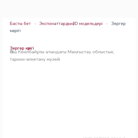
Skip
to
content
Басты бет
›
Экспонаттардың 3D модельдері
›
Зергер
көрігі
Зергер көрігі
Әбіш Кекілбайұлы атындағы Маңғыстау облыстық
тарихи-өлкетану музейі