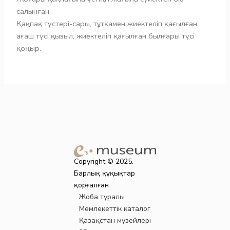
салынған.
Қақпақ түстері-сары, тұтқамен жиектеліп қағылған
ағаш түсі қызыл, жиектеліп қағылған былғары түсі
қоңыр.
Copyright © 2025.
Барлық құқықтар
қорғалған
Жоба туралы
Мемлекеттік каталог
Қазақстан музейлері