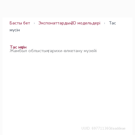
Skip
to
content
Басты бет
›
Экспонаттардың 3D модельдері
›
Тас
мүсін
Тас мүсін
Жамбыл облыстық тарихи-өлкетану музейі
UUID: 697711360daaddeae