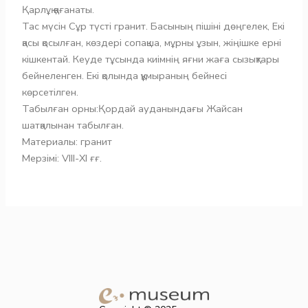
Қарлұқ қағанаты.
Тас мүсін Сұр түсті гранит. Басының пішіні дөңгелек, Екі
қасы қосылған, көздері сопақша, мұрны ұзын, жіңішке ерні
кішкентай. Кеуде тұсында киімнің яғни жаға сызықтары
бейнеленген. Екі қолында құмыраның бейнесі
көрсетілген.
Табылған орны:Қордай ауданындағы Жайсан
шатқалынан табылған.
Материалы: гранит
Мерзімі: VIII-ХІ ғғ.