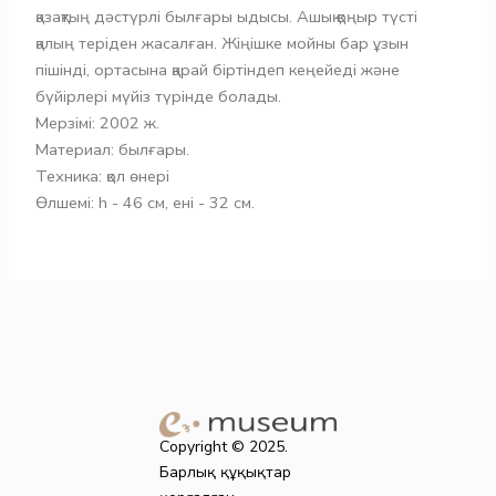
қазақтың дәстүрлі былғары ыдысы. Ашық қоңыр түсті
қалың теріден жасалған. Жіңішке мойны бар ұзын
пішінді, ортасына қарай біртіндеп кеңейеді және
бүйірлері мүйіз түрінде болады.
Мерзімі: 2002 ж.
Материал: былғары.
Техника: қол өнері
Өлшемі: h - 46 см, ені - 32 см.
Copyright © 2025.
Барлық құқықтар