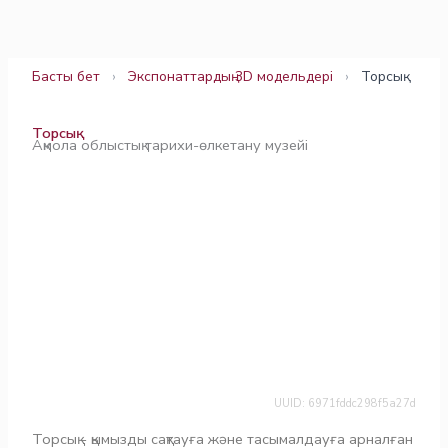
Skip
to
content
Басты бет
›
Экспонаттардың 3D модельдері
›
Торсық
Торсық
Ақмола облыстық тарихи-өлкетану музейі
UUID: 6971fddc298f5a27d
Торсық - қымызды сақтауға және тасымалдауға арналған