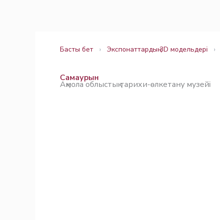
Skip
Заңнама
Заңнама
to
content
Басты бет
›
Экспонаттардың 3D модельдері
›
Самаурын
Ақмола облыстық тарихи-өлкетану музейі