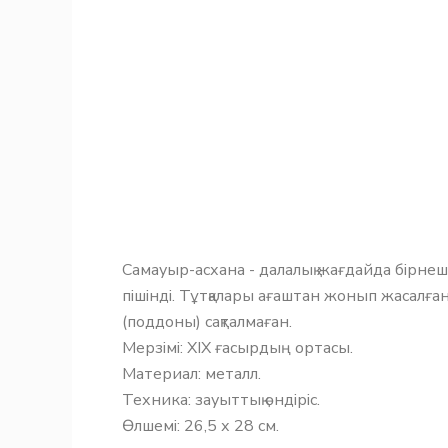
Самауыр-асхана - далалық жағдайда бірнеше
пішінді. Тұтқалары ағаштан жонып жасалған
(поддоны) сақталмаған.
Мерзімі: ХIХ ғасырдың ортасы.
Материал: металл.
Техника: зауыттық өндіріс.
Өлшемі: 26,5 х 28 см.