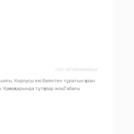
UUID: 6971fb24bde5fd5a6
рылғы. Корпусы екі бөліктен тұратын қазан
 Қақпақтарында тұтқалар жоқ. Табағы