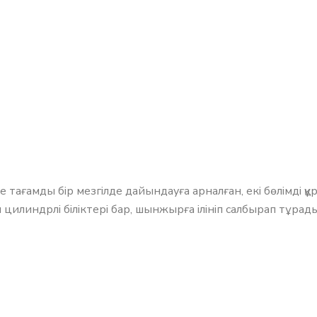
 тағамды бір мезгілде дайындауға арналған, екі бөлімді құ
 цилиндрлі біліктері бар, шынжырға ілініп салбырап тұрады.