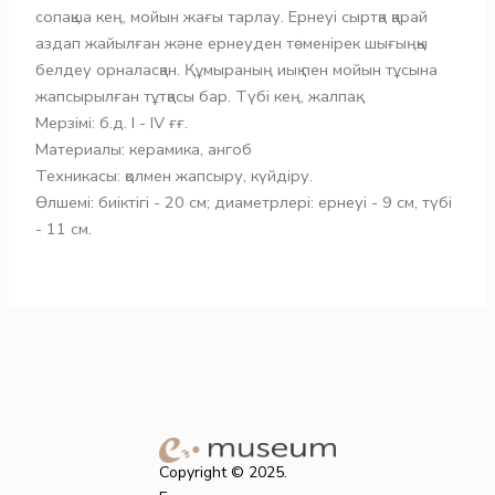
сопақша кең, мойын жағы тарлау. Ернеуі сыртқа қарай
аздап жайылған және ернеуден төменірек шығыңқы
белдеу орналасқан. Құмыраның иық пен мойын тұсына
жапсырылған тұтқасы бар. Түбі кең, жалпақ.
Мерзімі: б.д. І - ІV ғғ.
Материалы: керамика, ангоб
Техникасы: қолмен жапсыру, күйдіру.
Өлшемі: биіктігі - 20 см; диаметрлері: ернеуі - 9 см, түбі
- 11 см.
Copyright © 2025.