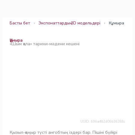
Skip
to
content
Басты бет
›
Экспонаттардың 3D модельдері
›
Құмыра
Құмыра
«Шым қала» тарихи-мәдени кешені
UUID: 696a482d06b36288c
Қызыл-қоңыр түсті ангобтың іздері бар. Пішіні бүйірі