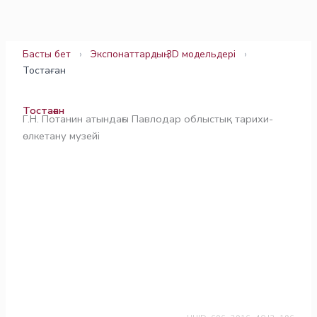
Skip
to
content
Басты бет
›
Экспонаттардың 3D модельдері
›
Тостаған
Тостаған
Г.Н. Потанин атындағы Павлодар облыстық тарихи-
өлкетану музейі