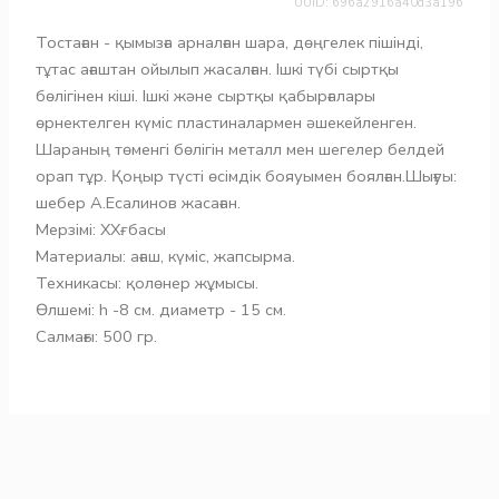
UUID: 696a2916a40d3a196
Тостаған - қымызға арналған шара, дөңгелек пішінді,
тұтас ағаштан ойылып жасалған. Ішкі түбі сыртқы
бөлігінен кіші. Ішкі және сыртқы қабырғалары
өрнектелген күміс пластиналармен әшекейленген.
Шараның төменгі бөлігін металл мен шегелер белдей
орап тұр. Қоңыр түсті өсімдік бояуымен боялған.Шығуы:
шебер А.Есалинов жасаған.
Мерзімі: XXғ. басы
Материалы: ағаш, күміс, жапсырма.
Техникасы: қолөнер жұмысы.
Өлшемі: h -8 см. диаметр - 15 см.
Салмағы: 500 гр.