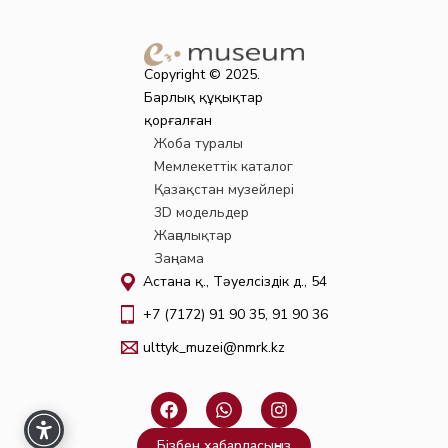
Copyright © 2025.
Барлық құқықтар
қорғалған
Жоба туралы
Мемлекеттік каталог
Қазақстан музейлері
3D модельдер
Жаңалықтар
Заңнама
Астана қ., Тәуелсіздік д., 54
+7 (7172) 91 90 35, 91 90 36
ulttyk_muzei@nmrk.kz
F
W
I
a
h
n
c
a
s
Бізбен хабарласыңыз