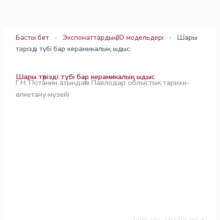
Skip
to
content
Басты бет
›
Экспонаттардың 3D модельдері
›
Шары
тәрізді түбі бар керамикалық ыдыс
Шары тәрізді түбі бар керамикалық ыдыс
Г.Н. Потанин атындағы Павлодар облыстық тарихи-
өлкетану музейі