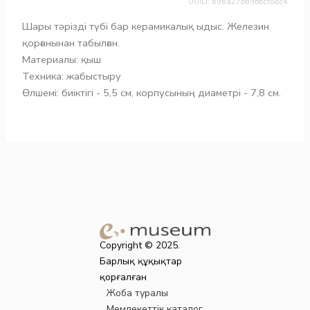
UUID: 696a27b69b8cf88c4
Шары тәрізді түбі бар керамикалық ыдыс. Железин
қорғанынан табылған.
Материалы: қыш
Техника: жабыстыру
Өлшемі: биіктігі - 5,5 см, корпусының диаметрі - 7,8 см.
Copyright © 2025.
Барлық құқықтар
қорғалған
Жоба туралы
Мемлекеттік каталог