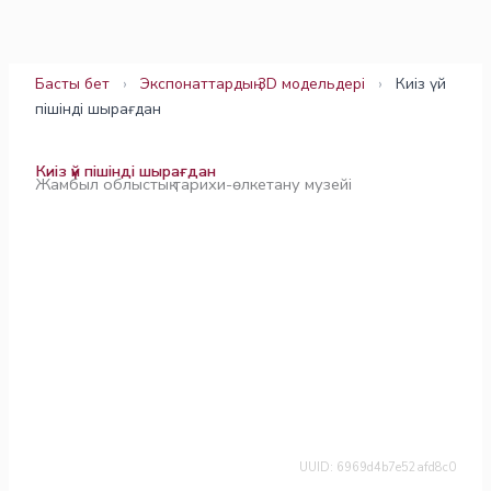
Skip
to
content
Басты бет
›
Экспонаттардың 3D модельдері
›
Киіз үй
пішінді шырағдан
Киіз үй пішінді шырағдан
Жамбыл облыстық тарихи-өлкетану музейі
UUID: 6969d4b7e52afd8c0