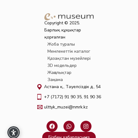
Copyright © 2025.
Барлық құқықтар
қорғалған
Жоба туралы
Мемлекеттік каталог
Қазақстан музейлері
3D модельдер
Жаңалықтар
Заңнама
Астана қ., Тәуелсіздік д., 54
+7 (7172) 91 90 35, 91 90 36
ulttyk_muzei@nmrk.kz
F
W
I
a
h
n
c
a
s
Бізбен хабарласыңыз