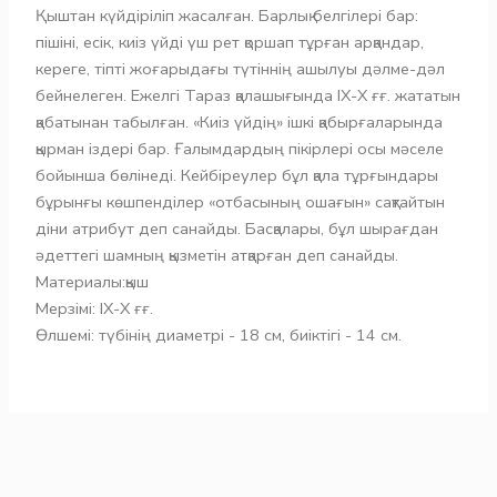
Қыштан күйдіріліп жасалған. Барлық белгілері бар:
пішіні, есік, киіз үйді үш рет қоршап тұрған арқандар,
кереге, тіпті жоғарыдағы түтіннің ашылуы дәлме-дәл
бейнелеген. Ежелгі Тараз қалашығында IX-X ғғ. жататын
қабатынан табылған. «Киіз үйдің» ішкі қабырғаларында
қырман іздері бар. Ғалымдардың пікірлері осы мәселе
бойынша бөлінеді. Кейбіреулер бұл қала тұрғындары
бұрынғы көшпенділер «отбасының ошағын» сақтайтын
діни атрибут деп санайды. Басқалары, бұл шырағдан
әдеттегі шамның қызметін атқарған деп санайды.
Материалы:қыш
Мерзімі: ІХ-Х ғғ.
Өлшемі: түбінің диаметрі - 18 см, биіктігі - 14 см.