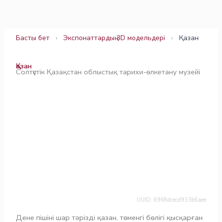
Skip
to
content
Басты бет
›
Экспонаттардың 3D модельдері
›
Қазан
Қазан
Солтүстік Қазақстан облыстық тарихи-өлкетану музейі
UUID: 6968dcecd933b6aee
Дене пішіні шар тәрізді қазан, төменгі бөлігі қысқарған