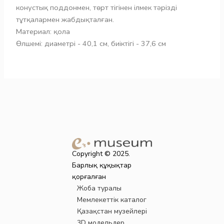
конустық поддонмен, төрт тігінен ілмек тәрізді
тұтқалармен жабдықталған.
Материал: қола
Өлшемі: диаметрі - 40,1 см, биіктігі - 37,6 см
Copyright © 2025.
Барлық құқықтар
қорғалған
Жоба туралы
Мемлекеттік каталог
Қазақстан музейлері
3D модельдер