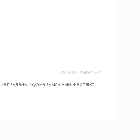
UUID: 6968b459d56f3ac62
 Шет ауданы, Бурма ауылының жергілікті