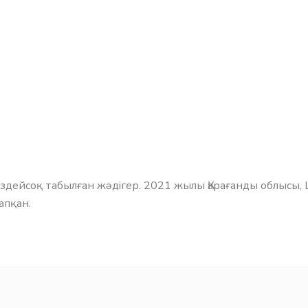
Кездейсоқ табылған жәдігер. 2021 жылы Қарағанды облысы,
апқан.