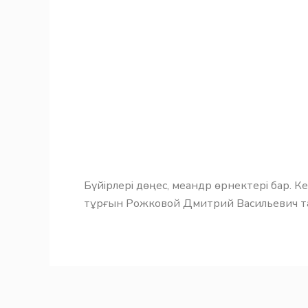
Бүйірлері дөңес, меандр өрнектері бар. 
тұрғын Рожковой Дмитрий Васильевич т