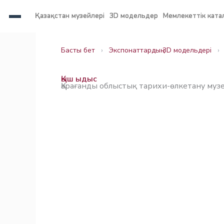
Skip
Қазақстан музейлері
Қазақстан музейлері
3D модельдер
3D модельдер
Мемлекеттік ката
Мемлекеттік ката
to
content
Заңнама
Заңнама
Басты бет
›
Экспонаттардың 3D модельдері
›
Қыш ыдыс
Қарағанды облыстық тарихи-өлкетану музе