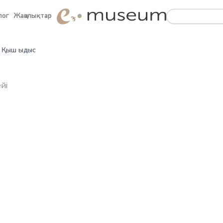
Search
Search
лог
лог
Жаңалықтар
Жаңалықтар
Қыш ыдыс
йі