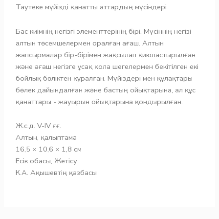
Таутеке мүйізді қанатты аттардың мүсіндері
Бас киімнің негізгі элементтерінің бірі. Мүсіннің негізі
алтын төсемшелермен оралған ағаш. Алтын
жапсырмалар бір-бірімен жақсылап қиюластырылған
және ағаш негізге ұсақ қола шегелермен бекітілген екі
бойлық бөліктен құралған. Мүйіздері мен құлақтары
бөлек дайындалған және бастың ойықтарына, ал құс
қанаттары - жауырын ойықтарына қондырылған.
Ж.с.д. V-IV ғғ.
Алтын, қалыптама
16,5 × 10,6 × 1,8 см
Есік обасы, Жетісу
К.А. Ақышевтің қазбасы