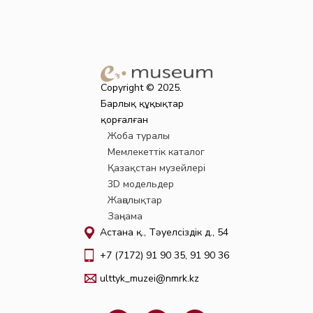
Copyright © 2025.
Барлық құқықтар
қорғалған
Жоба туралы
Мемлекеттік каталог
Қазақстан музейлері
3D модельдер
Жаңалықтар
Заңнама
Астана қ., Тәуелсіздік д., 54
+7 (7172) 91 90 35, 91 90 36
ulttyk_muzei@nmrk.kz