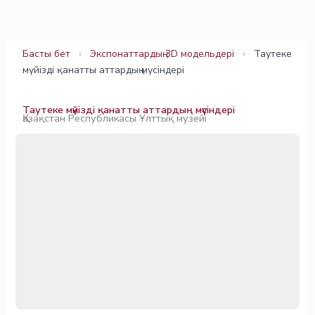
Skip
to
content
Басты бет
›
Экспонаттардың 3D модельдері
›
Таутеке
мүйізді қанатты аттардың мүсіндері
Таутеке мүйізді қанатты аттардың мүсіндері
Қазақстан Республикасы Ұлттық музейі