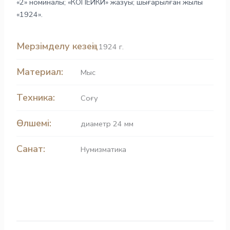
«2» номиналы; «КОПЕЙКИ» жазуы; шығарылған жылы
«1924».
Мерзімделу кезеңі:
1924 г.
Материал:
Мыс
Техника:
Соғу
Өлшемі:
диаметр 24 мм
Санат:
Нумизматика