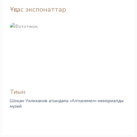
Ұқсас экспонаттар
Тиын
Шоқан Уәлиханов атындағы «Алтынемел» мемориалды
музей