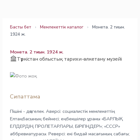
Skip
to
content
Басты бет
›
Мемлекеттік каталог
›
Монета. 2 тиын.
1924 ж.
Монета. 2 тиын. 1924 ж.
Түркістан облыстық тарихи-өлкетану музейі
Сипаттама
Пішіні - дөңгелек. Аверсі: социалистік мемлекеттің
Елтаңбасының бейнесі; еңбекшілер ұраны «БАРЛЫҚ
ЕЛДЕРДІҢ ПРОЛЕТАРЛАРЫ, БІРІГІҢДЕР!»; «СССР»
аббревиатурасы. Реверсі: екі бидай масағының сабағы;