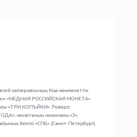
: Ресей империясының Кіші мемлекеттік
ымен «МЕДНАЯ РОССИЙСКАЯ МОНЕТА»
лы «ТРИ КОПЪЙКИ». Реверсі:
ОДА»; монетаның номиналы «3»;
айының белгісі «СПБ» (Санкт-Петербург).