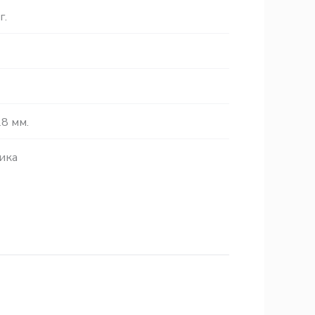
г.
8 мм.
ика