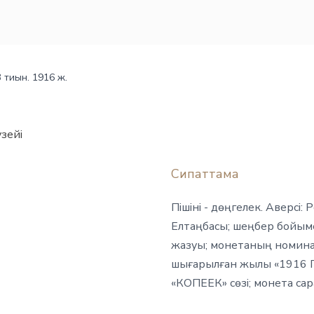
 тиын. 1916 ж.
зейі
Сипаттама
Пішіні - дөңгелек. Аверсі
Елтаңбасы; шеңбер бой
жазуы; монетаның номина
шығарылған жылы «1916 Г
«КОПЕЕК» сөзі; монета сар