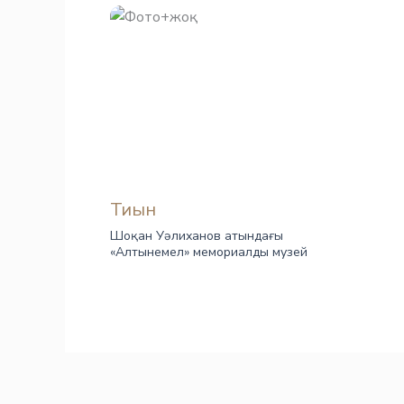
Тиын
Шоқан Уәлиханов атындағы
«Алтынемел» мемориалды музей