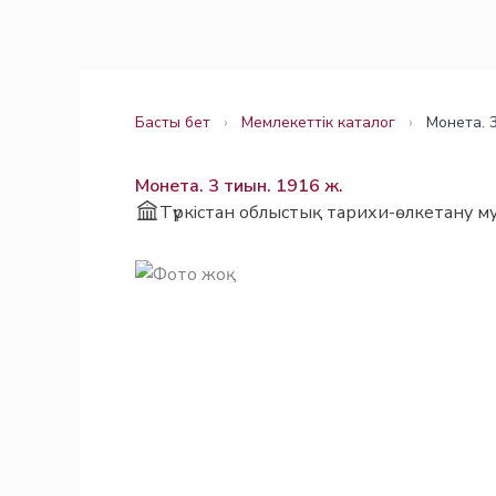
Skip
Заңнама
Заңнама
to
content
Басты бет
›
Мемлекеттік каталог
›
Монета. 3
Монета. 3 тиын. 1916 ж.
Түркістан облыстық тарихи-өлкетану му