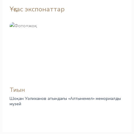
Ұқсас экспонаттар
Тиын
Шоқан Уәлиханов атындағы «Алтынемел» мемориалды
музей