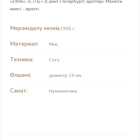
«1906»; «С.П.Б.» (Санкт-Петербург) әріптері. Монета
жиегі - иректі.
Мерзімделу кезеңі:
1906 г.
Материал:
Мыс
Техника:
Соғу
Өлшемі:
диаметр 24 мм.
Санат:
Нумизматика