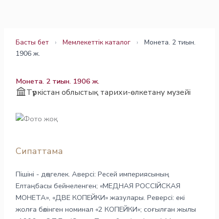
Skip
to
content
Басты бет
›
Мемлекеттік каталог
›
Монета. 2 тиын.
1906 ж.
Монета. 2 тиын. 1906 ж.
Түркістан облыстық тарихи-өлкетану музейі
Сипаттама
Пішіні - дөңгелек. Аверсі: Ресей империясының
Елтаңбасы бейнеленген; «МЕДНАЯ РОССІЙСКАЯ
МОНЕТА», «ДВЕ КОПЕЙКИ» жазулары. Реверсі: екі
жолға бөлінген номинал «2 КОПЕЙКИ»; соғылған жылы