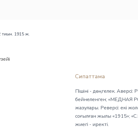
 тиын. 1915 ж.
зейі
Сипаттама
Пішіні - дөңгелек. Аверсі
бейнеленген; «МЕДНАЯ 
жазулары. Реверсі: екі жо
соғылған жылы «1915»; «С.
жиегі - иректі.