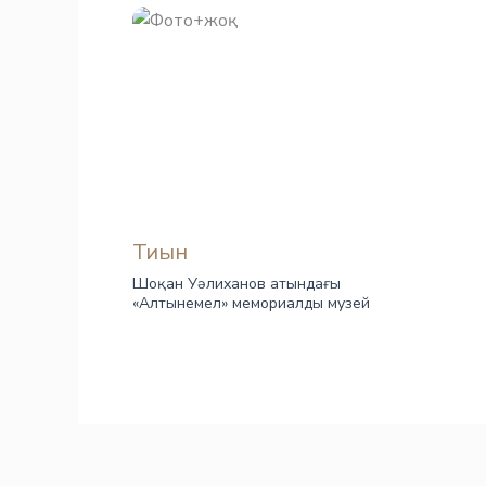
Тиын
Шоқан Уәлиханов атындағы
«Алтынемел» мемориалды музей