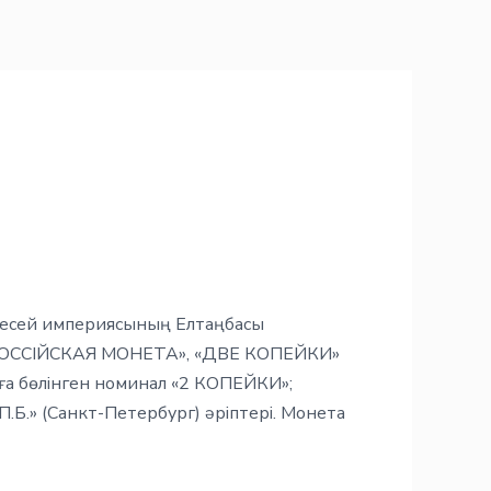
: Ресей империясының Елтаңбасы
РОССІЙСКАЯ МОНЕТА», «ДВЕ КОПЕЙКИ»
лға бөлінген номинал «2 КОПЕЙКИ»;
П.Б.» (Санкт-Петербург) әріптері. Монета