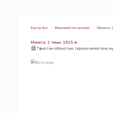
Skip
Заңнама
Заңнама
to
content
Басты бет
›
Мемлекеттік каталог
›
Монета. 2
Монета. 2 тиын. 1915 ж.
Түркістан облыстық тарихи-өлкетану му