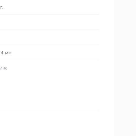
г.
4 мм.
ика